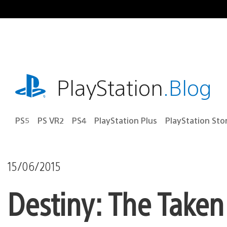
Ir
para
o
conteúdo
playstation.com
PlayStation
.Blog
PS5
PS VR2
PS4
PlayStation Plus
PlayStation Sto
15/06/2015
Destiny: The Taken