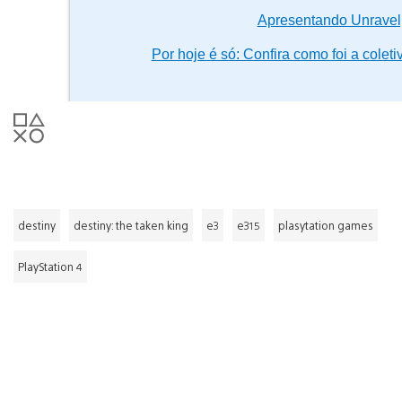
Apresentando Unrave
Por hoje é só: Confira como foi a colet
destiny
destiny: the taken king
e3
e315
plasytation games
PlayStation 4