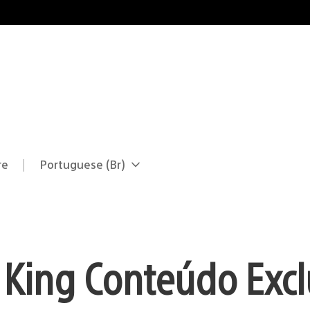
re
Portuguese (Br)
Selecione
Região
uma
atual:
região
 King Conteúdo Excl