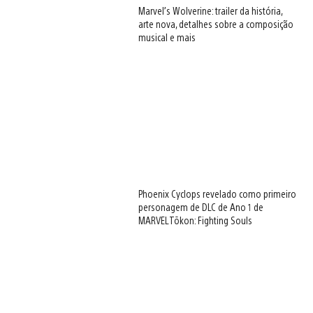
Marvel’s Wolverine: trailer da história,
arte nova, detalhes sobre a composição
musical e mais
Phoenix Cyclops revelado como primeiro
personagem de DLC de Ano 1 de
MARVEL Tōkon: Fighting Souls