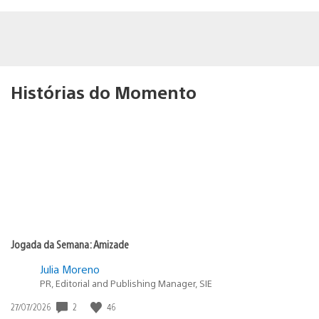
Histórias do Momento
Jogada da Semana: Amizade
Julia Moreno
PR, Editorial and Publishing Manager, SIE
Data
2
46
27/07/2026
de