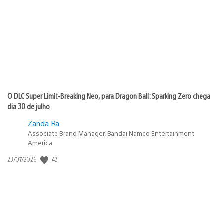
publicação:
O DLC Super Limit-Breaking Neo, para Dragon Ball: Sparking Zero chega
dia 30 de julho
Zanda Ra
Associate Brand Manager, Bandai Namco Entertainment
America
Data
42
23/07/2026
de
publicação: