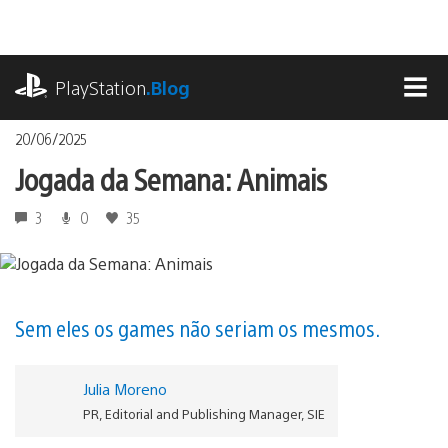
Ir
para
o
playstation.com
conteúdo
PlayStation
.Blog
MEN
20/06/2025
Jogada da Semana: Animais
3
0
35
Sem eles os games não seriam os mesmos.
Julia Moreno
PR, Editorial and Publishing Manager, SIE