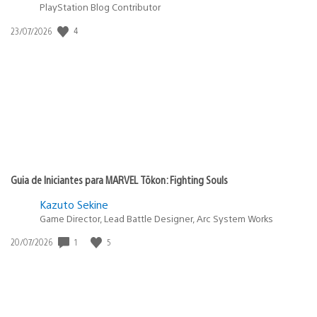
PlayStation Blog Contributor
Data
4
23/07/2026
de
publicação:
Guia de Iniciantes para MARVEL Tōkon: Fighting Souls
Kazuto Sekine
Game Director, Lead Battle Designer, Arc System Works
Data
1
5
20/07/2026
de
publicação: