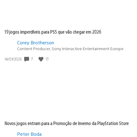
19 jogos imperdíveis para PS5 que vão chegar em 2026
Corey Brotherson
Content Producer, Sony Interactive Entertainment Europe
Data
7
13
14/07/2026
de
publicação:
Novos jogos entram para a Promoção de Inverno da PlayStation Store
Peter Boda