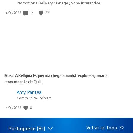
Promotions Delivery Manager, Sony Interactive
Data
17
22
14/07/2026
de
publicação:
Moss: A Relíquia Esquecida chega amanhã: explore a jornada
emocionante de Quill
Amy Pantea
Community, Polyarc
Data
8
15/07/2026
de
publicação:
Voltar ao topo
Portuguese (Br)
Selecione
Região