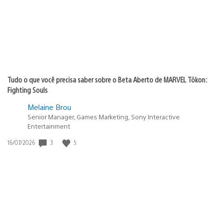
Tudo o que você precisa saber sobre o Beta Aberto de MARVEL Tōkon:
Fighting Souls
Melaine Brou
Senior Manager, Games Marketing, Sony Interactive
Entertainment
3
5
Data
16/07/2026
de
publicação: