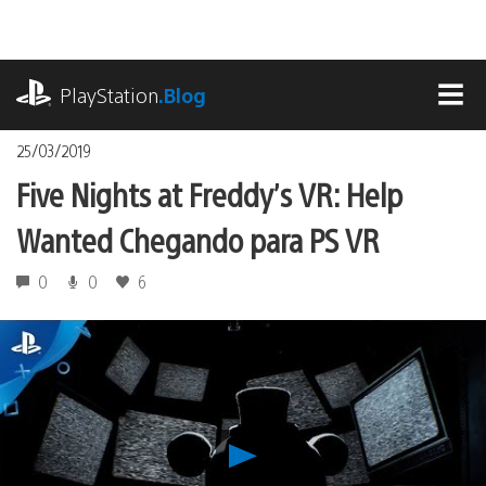
Ir
para
o
playstation.com
conteúdo
PlayStation
.Blog
MEN
25/03/2019
Five Nights at Freddy’s VR: Help
Wanted Chegando para PS VR
0
0
6
Reproduzir
Five