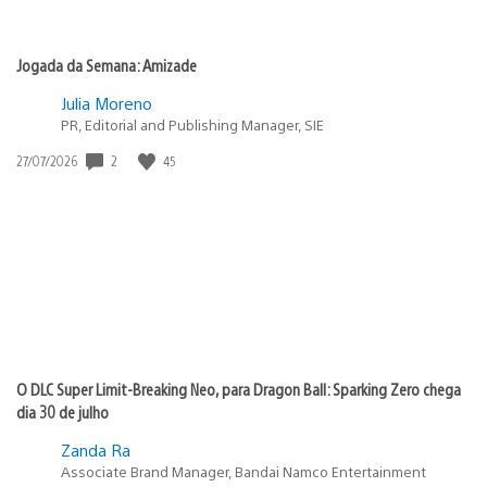
Jogada da Semana: Amizade
Julia Moreno
PR, Editorial and Publishing Manager, SIE
2
45
Data
27/07/2026
de
publicação:
O DLC Super Limit-Breaking Neo, para Dragon Ball: Sparking Zero chega
dia 30 de julho
Zanda Ra
Associate Brand Manager, Bandai Namco Entertainment