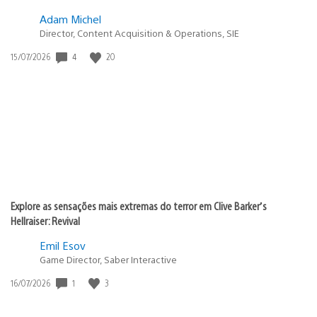
Adam Michel
Director, Content Acquisition & Operations, SIE
4
20
Data
15/07/2026
de
publicação:
Explore as sensações mais extremas do terror em Clive Barker’s
Hellraiser: Revival
Emil Esov
Game Director, Saber Interactive
1
3
Data
16/07/2026
de
publicação: