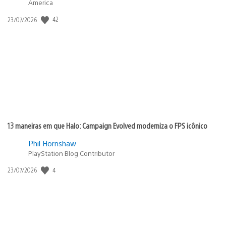
America
42
Data
23/07/2026
de
publicação:
13 maneiras em que Halo: Campaign Evolved moderniza o FPS icônico
Phil Hornshaw
PlayStation Blog Contributor
4
Data
23/07/2026
de
publicação: