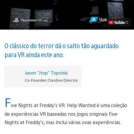
Nights
at
Freddy’s
VR:
Help
Wanted
Chegando
para
PS
O clássico do terror dá o salto tão aguardado
VR
para VR ainda este ano.
Vídeo
Jason "Jtop" Topolski
Co-Founder, Creative Director
F
ive Nights at Freddy’s VR: Help Wanted é uma coleção
de experiências VR baseadas nos jogos originais Five
Nights at Freddy’s, mas inclui várias ovas experiências.