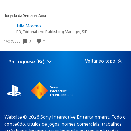
Jogada da Semana: Aura
Julia Moreno
PR, Editorial and Publishing Manager, SIE
3
11
Data
17/07/2026
de
publicação:
Voltar ao topo
Portuguese (Br)
Selecione
Região
uma
atual:
região
Sony
Interactive
Entertainment
Website © 2026 Sony Interactive Entertainment. Todo o
conteúdo, títulos de jogos, nomes comerciais, trabalhos
artísticos e imagens associadas são
marcas registradas