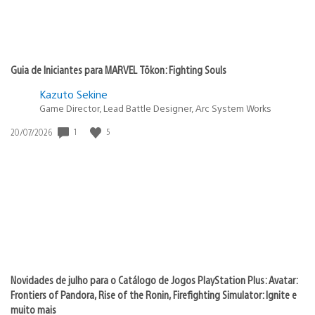
Guia de Iniciantes para MARVEL Tōkon: Fighting Souls
Kazuto Sekine
Game Director, Lead Battle Designer, Arc System Works
1
5
Data
20/07/2026
de
publicação:
Novidades de julho para o Catálogo de Jogos PlayStation Plus: Avatar:
Frontiers of Pandora, Rise of the Ronin, Firefighting Simulator: Ignite e
muito mais