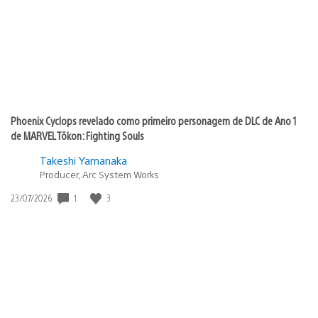
Phoenix Cyclops revelado como primeiro personagem de DLC de Ano 1
de MARVEL Tōkon: Fighting Souls
Takeshi Yamanaka
Producer, Arc System Works
Data
1
3
23/07/2026
de
publicação: