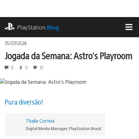
Ir
para
o
playstation.com
conteúdo
PlayStation
.Blog
MEN
05/07/2024
Jogada da Semana: Astro’s Playroom
0
0
13
Pura diversão!
Thaíla Correia
Digital Media Manager, PlayStation Brazil