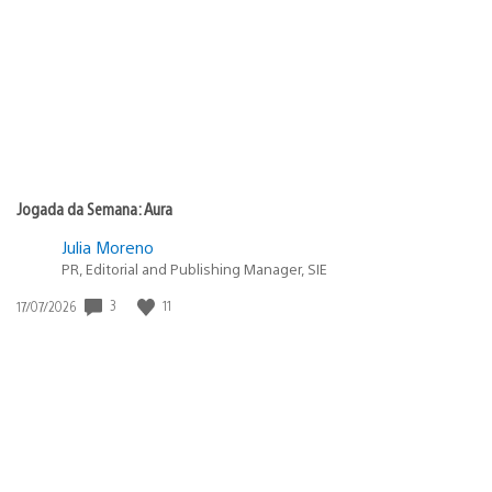
publicação:
Jogada da Semana: Aura
Julia Moreno
PR, Editorial and Publishing Manager, SIE
Data
3
11
17/07/2026
de
publicação: