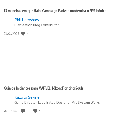
13 maneiras em que Halo: Campaign Evolved moderniza o FPS icônico
Phil Hornshaw
PlayStation Blog Contributor
Data
4
23/07/2026
de
publicação:
Guia de Iniciantes para MARVEL Tōkon: Fighting Souls
Kazuto Sekine
Game Director, Lead Battle Designer, Arc System Works
Data
1
5
20/07/2026
de