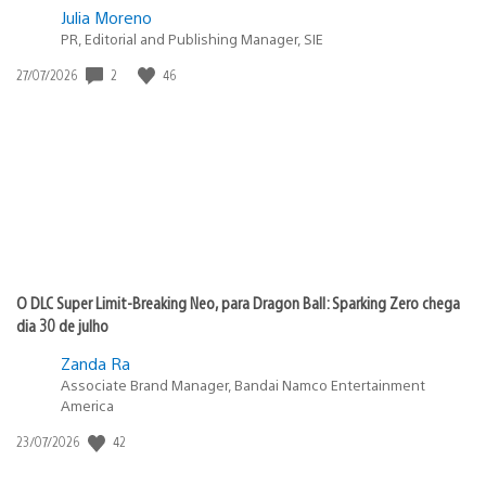
Julia Moreno
PR, Editorial and Publishing Manager, SIE
Data
2
46
27/07/2026
de
publicação:
O DLC Super Limit-Breaking Neo, para Dragon Ball: Sparking Zero chega
dia 30 de julho
Zanda Ra
Associate Brand Manager, Bandai Namco Entertainment
America
Data
42
23/07/2026
de
publicação: