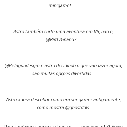
minigame!
Astro também curte uma aventura em VR, não é,
@PattyGnand?
@Pefagundesgm e astro decidindo o que vão fazer agora,
são muitas opções divertidas.
Astro adora descobrir como era ser gamer antigamente,
como mostra @ghostddls.
Para a próxima semana, o tema é…. aconchegante? Envie