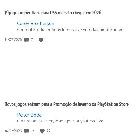
19 jogos imperdíveis para PS5 que vão chegar em 2026
Corey Brotherson
Content Producer, Sony Interactive Entertainment Europe
Data
7
13
14/07/2026
de
publicação:
Novos jogos entram para a Promoção de Inverno da PlayStation Store
Peter Boda
Promotions Delivery Manager, Sony Interactive
Data
17
22
14/07/2026
de