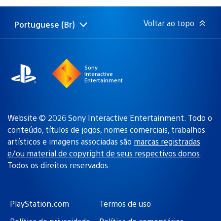
publicação:
Voltar ao topo
Portuguese (Br)
Selecione
Região
uma
atual:
região
Sony
Interactive
Entertainment
Website © 2026 Sony Interactive Entertainment. Todo o
conteúdo, títulos de jogos, nomes comerciais, trabalhos
artísticos e imagens associadas são
marcas registradas
e/ou material de copyright de seus respectivos donos
.
Todos os direitos reservados.
PlayStation.com
Termos de uso