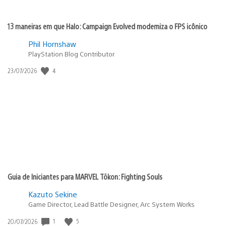
13 maneiras em que Halo: Campaign Evolved moderniza o FPS icônico
Phil Hornshaw
PlayStation Blog Contributor
Data
4
23/07/2026
de
publicação:
Guia de Iniciantes para MARVEL Tōkon: Fighting Souls
Kazuto Sekine
Game Director, Lead Battle Designer, Arc System Works
Data
1
5
20/07/2026