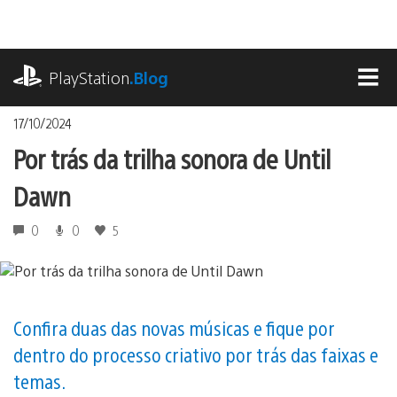
Ir
para
o
playstation.com
conteúdo
PlayStation
.Blog
MEN
17/10/2024
Por trás da trilha sonora de Until
Dawn
0
0
5
Confira duas das novas músicas e fique por
dentro do processo criativo por trás das faixas e
temas.