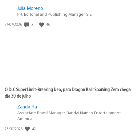
Julia Moreno
PR, Editorial and Publishing Manager, SIE
Data
2
46
27/07/2026
de
publicação:
O DLC Super Limit-Breaking Neo, para Dragon Ball: Sparking Zero chega
dia 30 de julho
Zanda Ra
Associate Brand Manager, Bandai Namco Entertainment
America
Data
42
23/07/2026
de