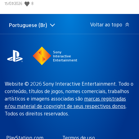
Data
8
15/07/2026
de
publicação:
Voltar ao topo
Portuguese (Br)
Selecione
Região
uma
atual:
região
Sony
Interactive
Entertainment
Website © 2026 Sony Interactive Entertainment. Todo o
conteúdo, títulos de jogos, nomes comerciais, trabalhos
artísticos e imagens associadas são
marcas registradas
e/ou material de copyright de seus respectivos donos
.
Todos os direitos reservados.
PlayStation.com
Termos de uso