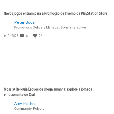
Novos jogos entram para a Promoção de Inverno da PlayStation Store
Peter Boda
Promotions Delivery Manager, Sony Interactive
Data
17
22
14/07/2026
de
publicação:
Moss: A Relíquia Esquecida chega amanhã: explore a jornada
emocionante de Quill
Amy Pantea
Community, Polyarc