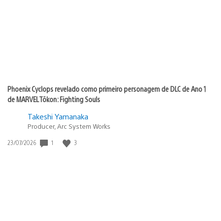
publicação:
Phoenix Cyclops revelado como primeiro personagem de DLC de Ano 1
de MARVEL Tōkon: Fighting Souls
Takeshi Yamanaka
Producer, Arc System Works
Data
1
3
23/07/2026
de
publicação: