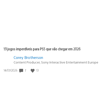
de
publicação:
19 jogos imperdíveis para PS5 que vão chegar em 2026
Corey Brotherson
Content Producer, Sony Interactive Entertainment Europe
Data
7
13
14/07/2026
de
publicação: