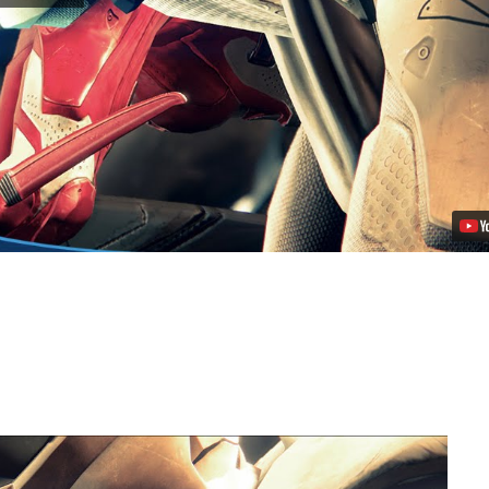
League
Vindo
Para
Destiny:
The
Taken
King
no
dia
8
de
Dezembro
Vídeo