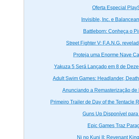
Oferta Especial Play
Invisible, Inc. e Balance
Battleborn: Conheça o Pi
Street Fighter V: F.A.N.G. revel
Proteja uma Enorme Nave Ca
Yakuza 5 Será Lançado em 8 de Deze
Adult Swim Games: Headlander, Death
Anunciando a Remasterização de Fu
Primeiro Trailer de Day of the Tentacle
Guns Up Disponível para 
Epic Games Traz Para
Ni no Kuni II: Revenant K