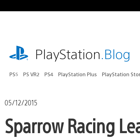
Ir
para
o
conteúdo
playstation.com
PlayStation
.Blog
PS5
PS VR2
PS4
PlayStation Plus
PlayStation Sto
05/12/2015
Sparrow Racing Le