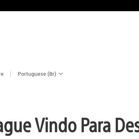
re
Portuguese (Br)
Selecione
Região
uma
atual:
região
ague Vindo Para Des