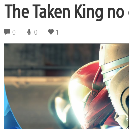
The Taken King no
0
0
1