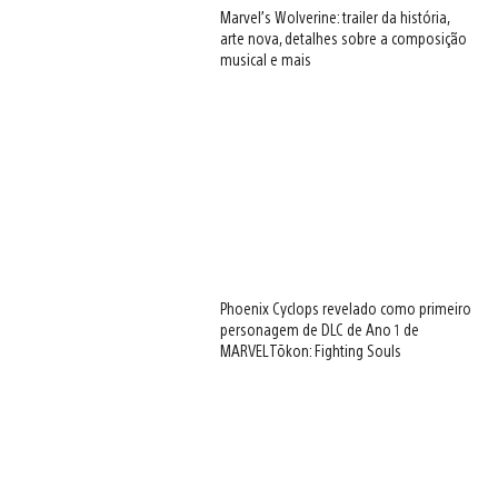
Marvel’s Wolverine: trailer da história,
arte nova, detalhes sobre a composição
musical e mais
Phoenix Cyclops revelado como primeiro
personagem de DLC de Ano 1 de
MARVEL Tōkon: Fighting Souls