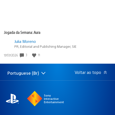
Jogada da Semana: Aura
Julia Moreno
PR, Editorial and Publishing Manager, SIE
3
11
Data
17/07/2026
de
publicação:
Voltar ao topo
Portuguese (Br)
Selecione
Região
uma
atual:
região
Sony
Interactive
Entertainment