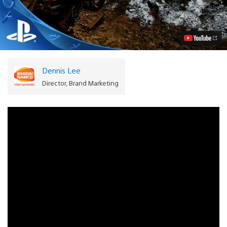
no
Kuni
II:
Revenant
Kingdom
Revelado
Para
PS4
Dennis Lee
Vídeo
Director, Brand Marketing