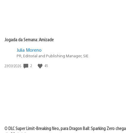
Jogada da Semana: Amizade
Julia Moreno
PR, Editorial and Publishing Manager, SIE
2
45
Data
27/07/2026
de
publicação:
O DLC Super Limit-Breaking Neo, para Dragon Ball: Sparking Zero chega