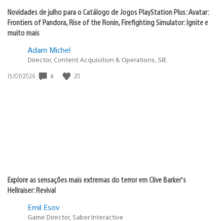
Novidades de julho para o Catálogo de Jogos PlayStation Plus: Avatar:
Frontiers of Pandora, Rise of the Ronin, Firefighting Simulator: Ignite e
muito mais
Adam Michel
Director, Content Acquisition & Operations, SIE
4
20
Data
15/07/2026
de
publicação:
Explore as sensações mais extremas do terror em Clive Barker’s
Hellraiser: Revival
Emil Esov
Game Director, Saber Interactive