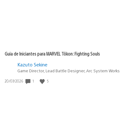
Guia de Iniciantes para MARVEL Tōkon: Fighting Souls
Kazuto Sekine
Game Director, Lead Battle Designer, Arc System Works
1
5
Data
20/07/2026
de
publicação: