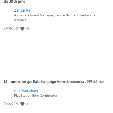
dia 30 de julho
Zanda Ra
Associate Brand Manager, Bandai Namco Entertainment
America
42
Data
23/07/2026
de
publicação:
13 maneiras em que Halo: Campaign Evolved moderniza o FPS icônico
Phil Hornshaw
PlayStation Blog Contributor
4
Data
23/07/2026
de
publicação: