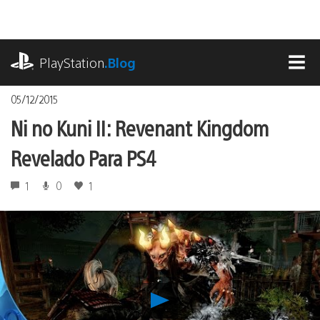
Ir
para
o
playstation.com
conteúdo
PlayStation
.Blog
MEN
05/12/2015
Ni no Kuni II: Revenant Kingdom
Revelado Para PS4
1
0
1
Reproduzir
Ni