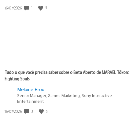
1
3
Data
16/07/2026
de
publicação:
Tudo o que você precisa saber sobre o Beta Aberto de MARVEL Tōkon:
Fighting Souls
Melaine Brou
Senior Manager, Games Marketing, Sony Interactive
Entertainment
3
5
Data
16/07/2026
de
publicação: