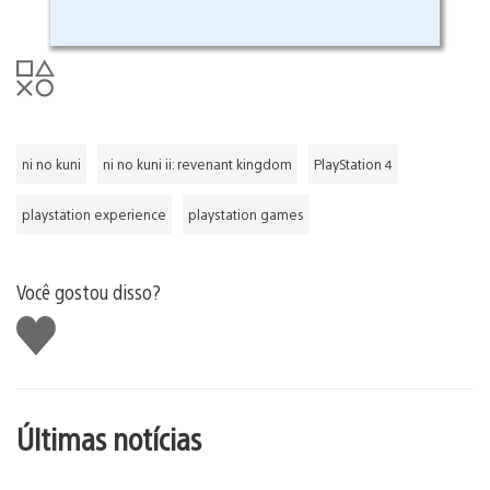
ni no kuni
ni no kuni ii: revenant kingdom
PlayStation 4
playstation experience
playstation games
Você gostou disso?
Curtir
Últimas notícias