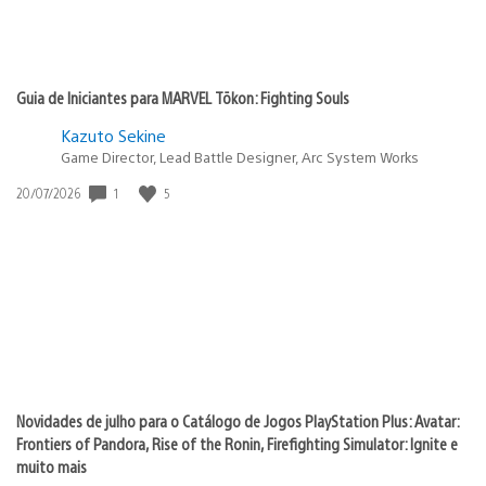
Guia de Iniciantes para MARVEL Tōkon: Fighting Souls
Kazuto Sekine
Game Director, Lead Battle Designer, Arc System Works
1
5
Data
20/07/2026
de
publicação:
Novidades de julho para o Catálogo de Jogos PlayStation Plus: Avatar:
Frontiers of Pandora, Rise of the Ronin, Firefighting Simulator: Ignite e
muito mais