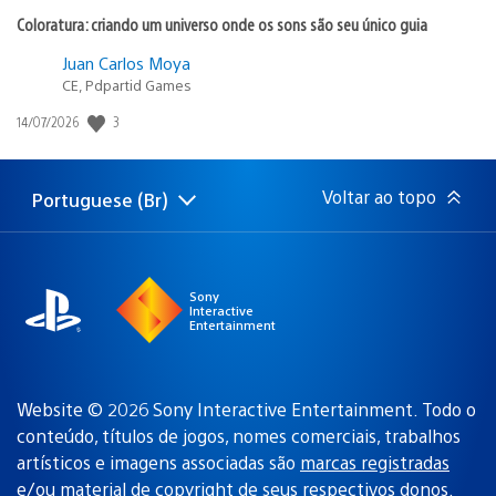
Coloratura: criando um universo onde os sons são seu único guia
Juan Carlos Moya
CE, Pdpartid Games
3
Data
14/07/2026
de
publicação:
Voltar ao topo
Portuguese (Br)
Selecione
Região
uma
atual:
região
Sony
Interactive
Entertainment
Website © 2026 Sony Interactive Entertainment. Todo o
conteúdo, títulos de jogos, nomes comerciais, trabalhos
artísticos e imagens associadas são
marcas registradas
e/ou material de copyright de seus respectivos donos
.