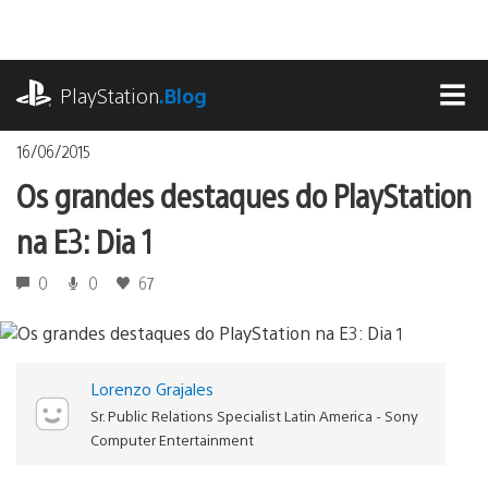
Ir
para
o
playstation.com
conteúdo
PlayStation
.Blog
MEN
16/06/2015
Os grandes destaques do PlayStation
na E3: Dia 1
0
0
67
Lorenzo Grajales
Sr. Public Relations Specialist Latin America - Sony
Computer Entertainment