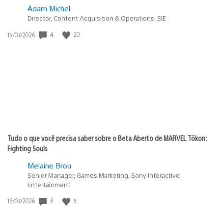
Adam Michel
Director, Content Acquisition & Operations, SIE
4
20
Data
15/07/2026
de
publicação:
Tudo o que você precisa saber sobre o Beta Aberto de MARVEL Tōkon:
Fighting Souls
Melaine Brou
Senior Manager, Games Marketing, Sony Interactive
Entertainment
3
5
Data
16/07/2026
de
publicação: