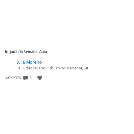
Jogada da Semana: Aura
Julia Moreno
PR, Editorial and Publishing Manager, SIE
3
11
Data
17/07/2026
de
publicação: