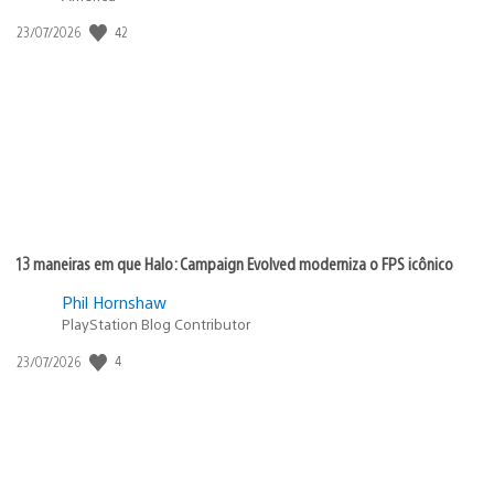
42
Data
23/07/2026
de
publicação:
13 maneiras em que Halo: Campaign Evolved moderniza o FPS icônico
Phil Hornshaw
PlayStation Blog Contributor
4
Data
23/07/2026
de
publicação: