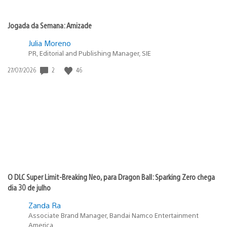
Jogada da Semana: Amizade
Julia Moreno
PR, Editorial and Publishing Manager, SIE
2
46
Data
27/07/2026
de
publicação:
O DLC Super Limit-Breaking Neo, para Dragon Ball: Sparking Zero chega
dia 30 de julho
Zanda Ra
Associate Brand Manager, Bandai Namco Entertainment
America