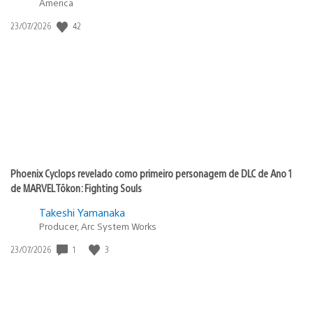
America
Data
42
23/07/2026
de
publicação:
Phoenix Cyclops revelado como primeiro personagem de DLC de Ano 1
de MARVEL Tōkon: Fighting Souls
Takeshi Yamanaka
Producer, Arc System Works
Data
1
3
23/07/2026
de
publicação: