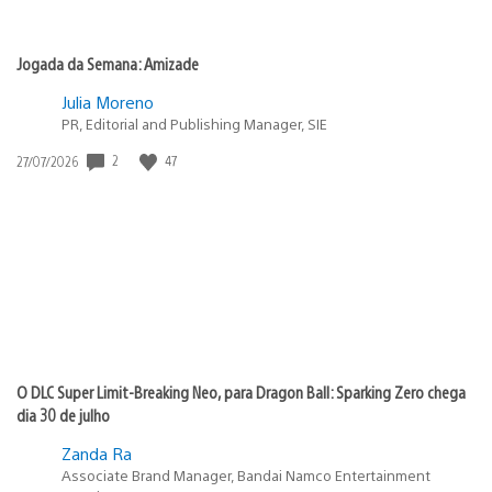
Jogada da Semana: Amizade
Julia Moreno
PR, Editorial and Publishing Manager, SIE
Data
2
47
27/07/2026
de
publicação:
O DLC Super Limit-Breaking Neo, para Dragon Ball: Sparking Zero chega
dia 30 de julho
Zanda Ra
Associate Brand Manager, Bandai Namco Entertainment