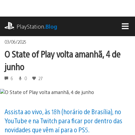
Ir
para
o
playstation.com
conteúdo
PlayStation
.Blog
MEN
03/06/2025
O State of Play volta amanhã, 4 de
junho
6
0
27
Assista ao vivo, às 18h (horário de Brasília), no
YouTube e na Twitch para ficar por dentro das
novidades que vêm aí para o PS5.