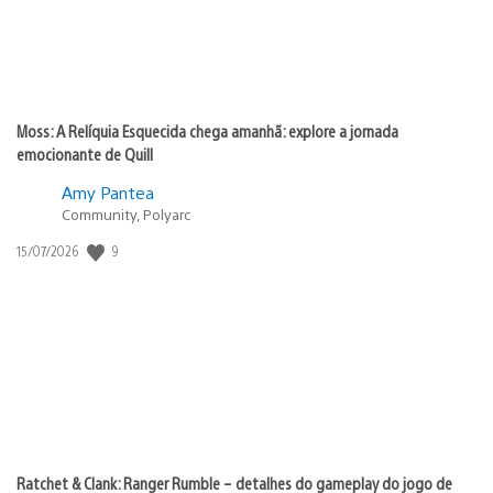
Moss: A Relíquia Esquecida chega amanhã: explore a jornada
emocionante de Quill
Amy Pantea
Community, Polyarc
Data
9
15/07/2026
de
publicação:
Ratchet & Clank: Ranger Rumble – detalhes do gameplay do jogo de