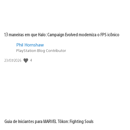
13 maneiras em que Halo: Campaign Evolved moderniza o FPS icônico
Phil Hornshaw
PlayStation Blog Contributor
Data
4
23/07/2026
de
publicação:
Guia de Iniciantes para MARVEL Tōkon: Fighting Souls