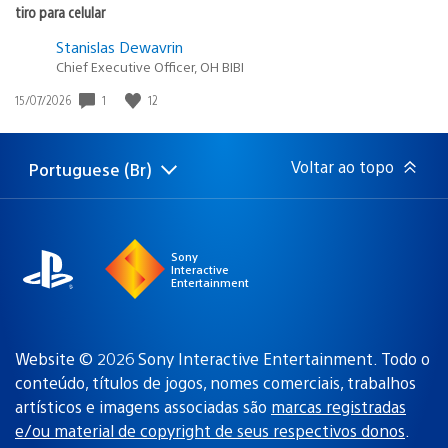
tiro para celular
Stanislas Dewavrin
Chief Executive Officer, OH BIBI
Data
1
12
15/07/2026
de
publicação:
Voltar ao topo
Portuguese (Br)
Selecione
Região
uma
atual:
região
Sony
Interactive
Entertainment
Website © 2026 Sony Interactive Entertainment. Todo o
conteúdo, títulos de jogos, nomes comerciais, trabalhos
artísticos e imagens associadas são
marcas registradas
e/ou material de copyright de seus respectivos donos
.