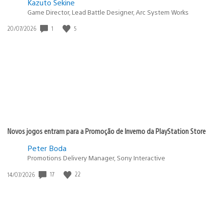
Kazuto Sekine
Game Director, Lead Battle Designer, Arc System Works
Data
1
5
20/07/2026
de
publicação:
Novos jogos entram para a Promoção de Inverno da PlayStation Store
Peter Boda
Promotions Delivery Manager, Sony Interactive
Data
17
22
14/07/2026
de
publicação: