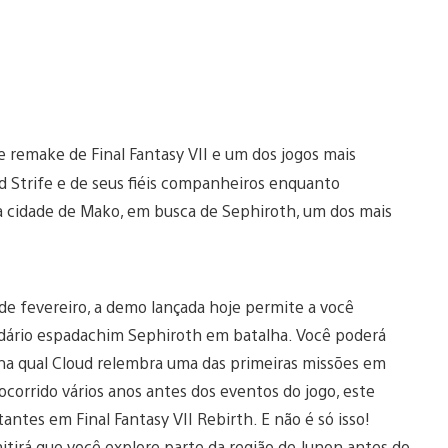
de remake de Final Fantasy VII e um dos jogos mais
d Strife e de seus fiéis companheiros enquanto
 cidade de Mako, em busca de Sephiroth, um dos mais
e fevereiro, a demo lançada hoje permite a você
ndário espadachim Sephiroth em batalha. Você poderá
na qual Cloud relembra uma das primeiras missões em
ocorrido vários anos antes dos eventos do jogo, este
ntes em Final Fantasy VII Rebirth. E não é só isso!
tirá que você explore parte da região de Junon antes do