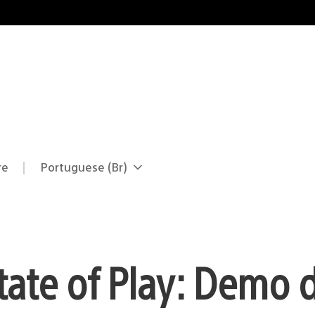
re
Portuguese (Br)
Selecione
Região
uma
atual:
região
tate of Play: Demo d