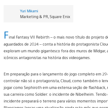
Yuri Mikami
Marketing & PR, Square Enix
F
inal Fantasy VII Rebirth – o mais novo título do projeto 
aguardados de 2024 – conta a história do protagonista Clou
exploram um mundo gigantesco fora dos muros de Midgar, a
icônicos antagonistas na história dos videogames.
Em preparação para o lançamento do jogo completo em 29 d
controlar não só o protagonista, Cloud, como também o le
jogar como Sephiroth em uma extensa seção de flashback, 
sua carreira como Soldier: o incidente de Nibelheim. Tendo 
incidente preparará o terreno para vários momentos importa
Planejamos lançar uma atualização ainda este mês que permi