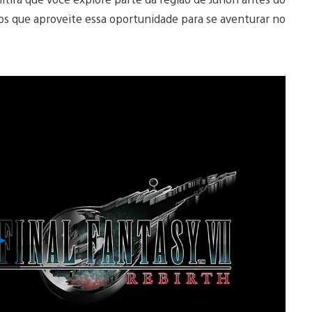
s que aproveite essa oportunidade para se aventurar no
Reproduzir
Vídeo