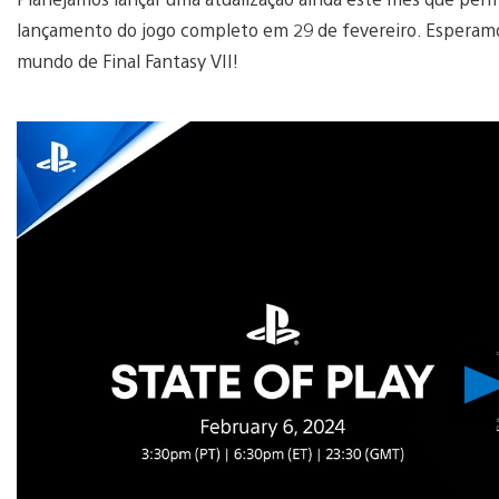
lançamento do jogo completo em 29 de fevereiro. Esperamo
mundo de Final Fantasy VII!