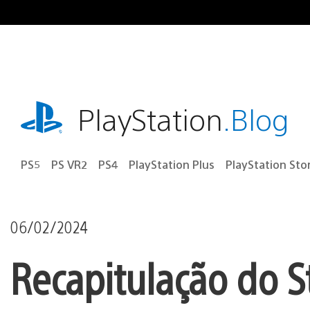
Ir
para
o
conteúdo
playstation.com
PlayStation
.Blog
PS5
PS VR2
PS4
PlayStation Plus
PlayStation Sto
06/02/2024
Recapitulação do S