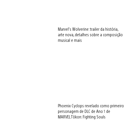
Marvel’s Wolverine: trailer da história,
arte nova, detalhes sobre a composição
musical e mais
Phoenix Cyclops revelado como primeiro
personagem de DLC de Ano 1 de
MARVEL Tōkon: Fighting Souls