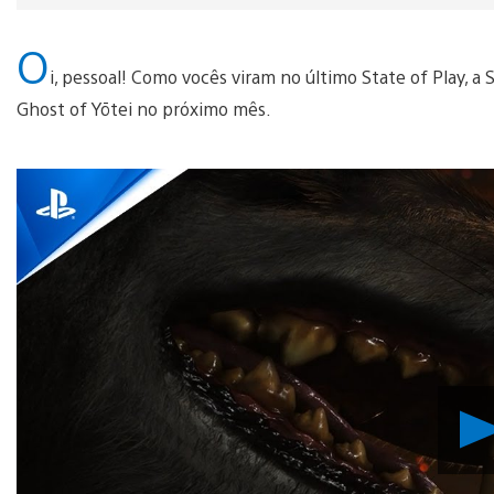
O
i, pessoal! Como vocês viram no último State of Play, a
Ghost of Yōtei no próximo mês.