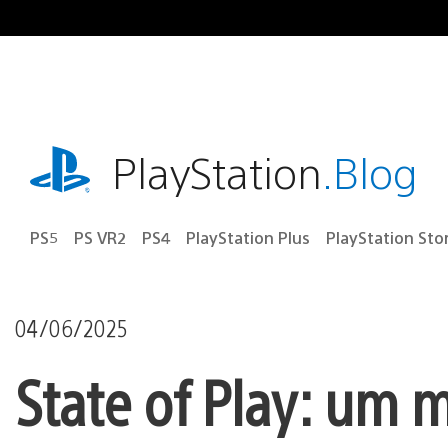
Ir
para
o
conteúdo
playstation.com
PlayStation
.Blog
PS5
PS VR2
PS4
PlayStation Plus
PlayStation Sto
04/06/2025
State of Play: um 