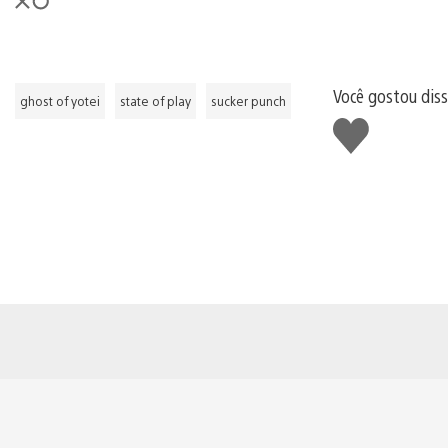
Você gostou dis
ghost of yotei
state of play
sucker punch
Curtir