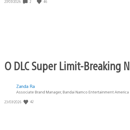
Data
2
46
27/07/2026
de
publicação:
O DLC Super Limit-Breaking Ne
Zanda Ra
Associate Brand Manager, Bandai Namco Entertainment America
Data
42
23/07/2026
de
publicação: