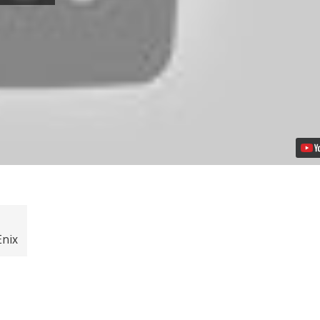
Kingdom
Hearts
III
Anunciado
para
PS4!
Vídeo
Enix