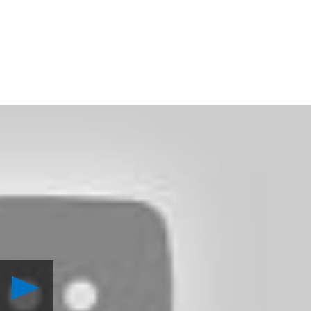
Reproduzir
E3
2013: