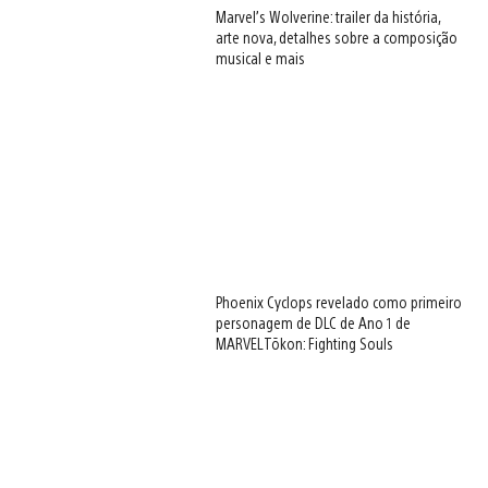
Marvel’s Wolverine: trailer da história,
arte nova, detalhes sobre a composição
musical e mais
Phoenix Cyclops revelado como primeiro
personagem de DLC de Ano 1 de
MARVEL Tōkon: Fighting Souls