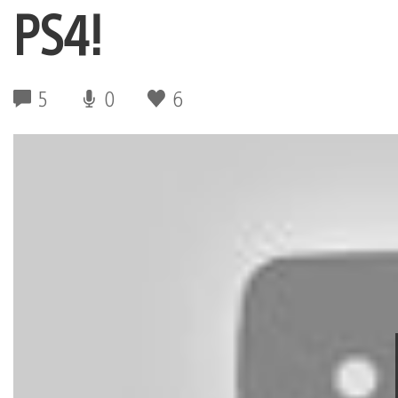
PS4!
5
0
6