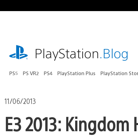
Ir
para
o
conteúdo
playstation.com
PlayStation
.Blog
PS5
PS VR2
PS4
PlayStation Plus
PlayStation Sto
11/06/2013
E3 2013: Kingdom H