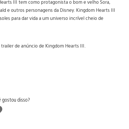
Hearts III tem como protagonista o bom e velho Sora,
ld e outros personagens da Disney. Kingdom Hearts III
soles para dar vida a um universo incrível cheio de
trailer de anúncio de Kingdom Hearts III.
ê gostou disso?
tir