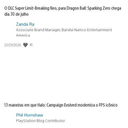
O DLC Super Limit-Breaking Neo, para Dragon Ball: Sparking Zero chega
dia 30 de julho
Zanda Ra
Associate Brand Manager, Bandai Namco Entertainment
America
Data
41
23/07/2026
de
publicação:
13 maneiras em que Halo: Campaign Evolved moderniza o FPS icônico
Phil Hornshaw
PlayStation Blog Contributor