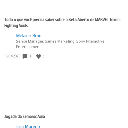
Tudo o que você precisa saber sobre o Beta Aberto de MARVEL Tōkon:
Fighting Souls
Melaine Brou
Senior Manager, Games Marketing, Sony Interactive
Entertainment
Data
3
5
16/07/2026
de
publicação:
Jogada da Semana: Aura
Julia Moreno