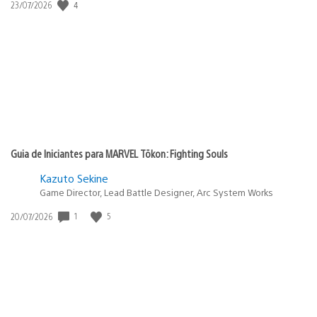
Data
4
23/07/2026
de
publicação:
Guia de Iniciantes para MARVEL Tōkon: Fighting Souls
Kazuto Sekine
Game Director, Lead Battle Designer, Arc System Works
Data
1
5
20/07/2026
de
publicação: