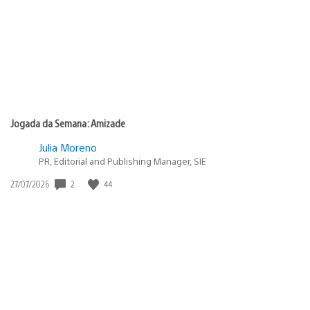
Jogada da Semana: Amizade
Julia Moreno
PR, Editorial and Publishing Manager, SIE
Data
2
44
27/07/2026
de
publicação: