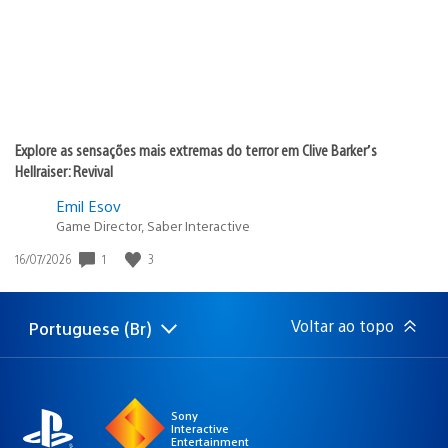
Explore as sensações mais extremas do terror em Clive Barker’s
Hellraiser: Revival
Emil Esov
Game Director, Saber Interactive
Data
1
3
16/07/2026
de
publicação:
Voltar ao topo
Portuguese (Br)
Selecione
Região
uma
atual:
região
Sony
Interactive
Entertainment