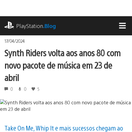
Ir
para
o
playstation.com
conteúdo
PlayStation
.Blog
MEN
17/04/2024
Synth Riders volta aos anos 80 com
novo pacote de música em 23 de
abril
0
0
5
Take On Me, Whip It e mais sucessos chegam ao