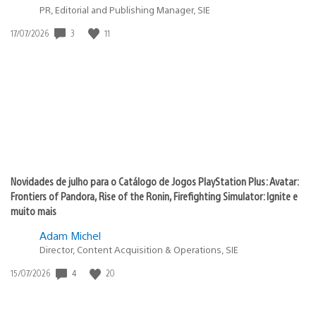
PR, Editorial and Publishing Manager, SIE
Data
3
11
17/07/2026
de
publicação:
Novidades de julho para o Catálogo de Jogos PlayStation Plus: Avatar:
Frontiers of Pandora, Rise of the Ronin, Firefighting Simulator: Ignite e
muito mais
Adam Michel
Director, Content Acquisition & Operations, SIE
Data
4
20
15/07/2026
de
publicação: