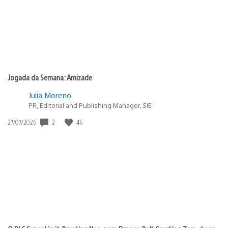
Jogada da Semana: Amizade
Julia Moreno
PR, Editorial and Publishing Manager, SIE
Data
2
46
27/07/2026
de
publicação: