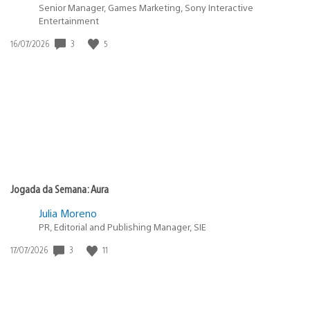
Senior Manager, Games Marketing, Sony Interactive
Entertainment
Data
3
5
16/07/2026
de
publicação:
Jogada da Semana: Aura
Julia Moreno
PR, Editorial and Publishing Manager, SIE
Data
3
11
17/07/2026
de
publicação: