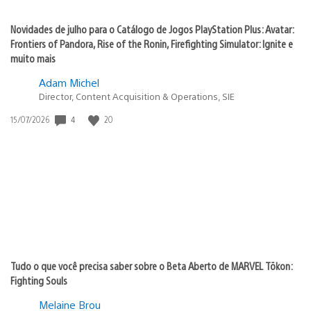
Novidades de julho para o Catálogo de Jogos PlayStation Plus: Avatar:
Frontiers of Pandora, Rise of the Ronin, Firefighting Simulator: Ignite e
muito mais
Adam Michel
Director, Content Acquisition & Operations, SIE
Data
4
20
15/07/2026
de
publicação:
Tudo o que você precisa saber sobre o Beta Aberto de MARVEL Tōkon:
Fighting Souls
Melaine Brou