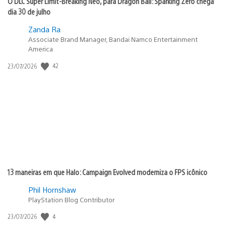
O DLC Super Limit-Breaking Neo, para Dragon Ball: Sparking Zero chega
dia 30 de julho
Zanda Ra
Associate Brand Manager, Bandai Namco Entertainment
America
Data
42
23/07/2026
de
publicação:
13 maneiras em que Halo: Campaign Evolved moderniza o FPS icônico
Phil Hornshaw
PlayStation Blog Contributor
Data
4
23/07/2026
de