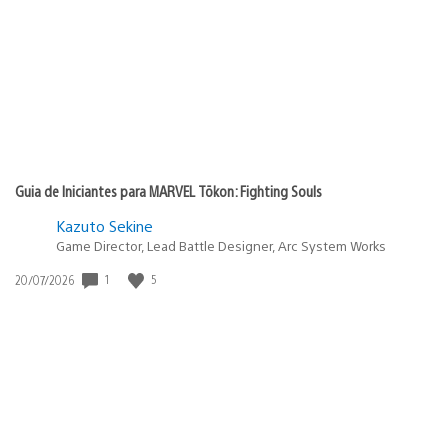
publicação:
Guia de Iniciantes para MARVEL Tōkon: Fighting Souls
Kazuto Sekine
Game Director, Lead Battle Designer, Arc System Works
Data
1
5
20/07/2026
de
publicação: