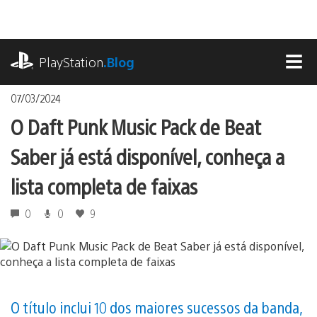
Ir
para
o
playstation.com
conteúdo
PlayStation
.Blog
MEN
07/03/2024
O Daft Punk Music Pack de Beat
Saber já está disponível, conheça a
lista completa de faixas
0
0
9
O título inclui 10 dos maiores sucessos da banda,