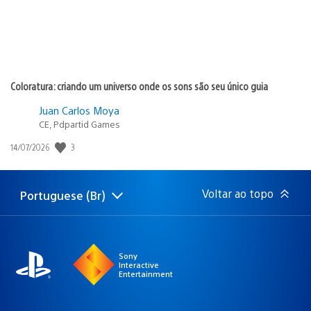
Coloratura: criando um universo onde os sons são seu único guia
Juan Carlos Moya
CE, Pdpartid Games
Data
3
14/07/2026
de
publicação:
Voltar ao topo
Portuguese (Br)
Selecione
Região
uma
atual:
região
Sony
Interactive
Entertainment