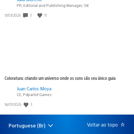
PR, Editorial and Publishing Manager, SIE
Data
3
11
17/07/2026
de
publicação:
Coloratura: criando um universo onde os sons são seu único guia
Juan Carlos Moya
CE, Pdpartid Games
Data
3
14/07/2026
de
publicação:
Voltar ao topo
Portuguese (Br)
Selecione
Região
uma
atual: