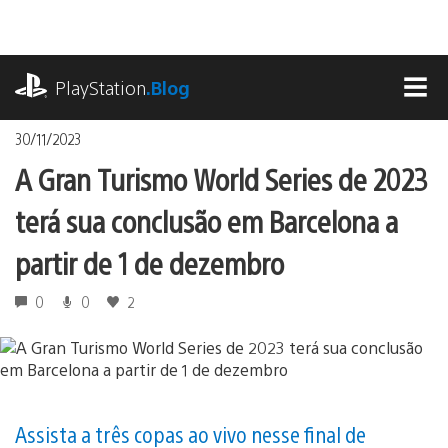
Ir
para
o
playstation.com
conteúdo
PlayStation
.Blog
MEN
30/11/2023
A Gran Turismo World Series de 2023
terá sua conclusão em Barcelona a
partir de 1 de dezembro
0
0
2
Assista a três copas ao vivo nesse final de