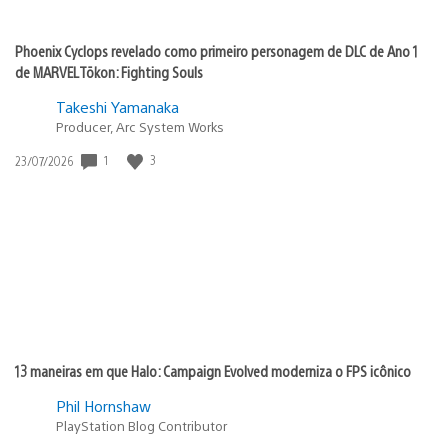
Phoenix Cyclops revelado como primeiro personagem de DLC de Ano 1
de MARVEL Tōkon: Fighting Souls
Takeshi Yamanaka
Producer, Arc System Works
Data
1
3
23/07/2026
de
publicação:
13 maneiras em que Halo: Campaign Evolved moderniza o FPS icônico
Phil Hornshaw
PlayStation Blog Contributor