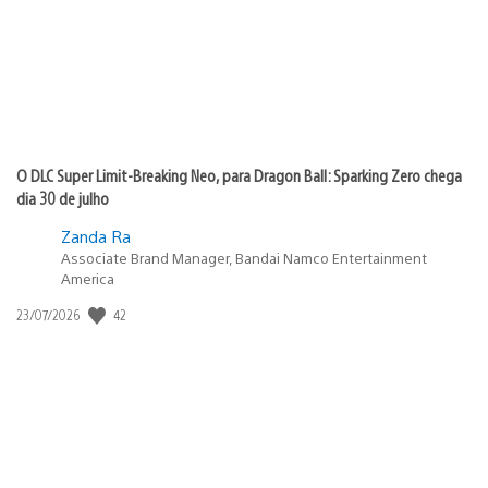
O DLC Super Limit-Breaking Neo, para Dragon Ball: Sparking Zero chega
dia 30 de julho
Zanda Ra
Associate Brand Manager, Bandai Namco Entertainment
America
Data
42
23/07/2026
de
publicação: