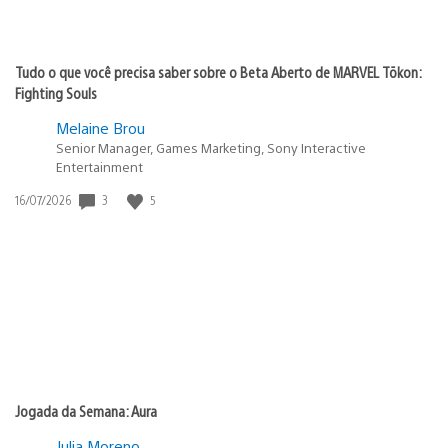
Tudo o que você precisa saber sobre o Beta Aberto de MARVEL Tōkon:
Fighting Souls
Melaine Brou
Senior Manager, Games Marketing, Sony Interactive
Entertainment
Data
3
5
16/07/2026
de
publicação:
Jogada da Semana: Aura
Julia Moreno