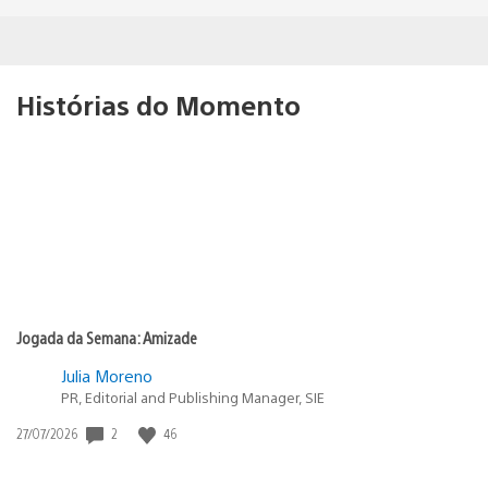
Histórias do Momento
Jogada da Semana: Amizade
Julia Moreno
PR, Editorial and Publishing Manager, SIE
Data
2
46
27/07/2026
de
publicação: