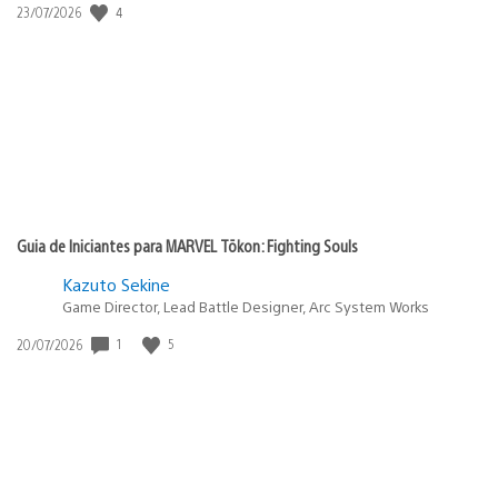
Data
4
23/07/2026
de
publicação:
Guia de Iniciantes para MARVEL Tōkon: Fighting Souls
Kazuto Sekine
Game Director, Lead Battle Designer, Arc System Works
Data
1
5
20/07/2026
de
publicação: