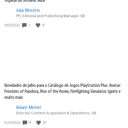
Julia Moreno
PR, Editorial and Publishing Manager, SIE
Data
3
11
17/07/2026
de
publicação:
Novidades de julho para o Catálogo de Jogos PlayStation Plus: Avatar:
Frontiers of Pandora, Rise of the Ronin, Firefighting Simulator: Ignite e
muito mais
Adam Michel
Director, Content Acquisition & Operations, SIE
Data
4
20
15/07/2026
de