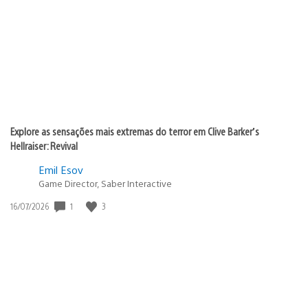
publicação:
Explore as sensações mais extremas do terror em Clive Barker’s
Hellraiser: Revival
Emil Esov
Game Director, Saber Interactive
Data
1
3
16/07/2026
de
publicação: