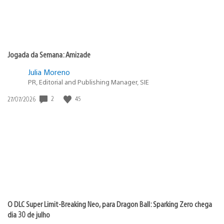
Jogada da Semana: Amizade
Julia Moreno
PR, Editorial and Publishing Manager, SIE
Data
2
45
27/07/2026
de
publicação:
O DLC Super Limit-Breaking Neo, para Dragon Ball: Sparking Zero chega
dia 30 de julho