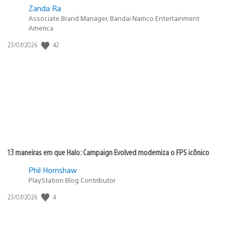
Zanda Ra
Associate Brand Manager, Bandai Namco Entertainment
America
Data
42
23/07/2026
de
publicação:
13 maneiras em que Halo: Campaign Evolved moderniza o FPS icônico
Phil Hornshaw
PlayStation Blog Contributor
Data
4
23/07/2026
de
publicação: