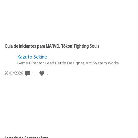
Guia de Iniciantes para MARVEL Tōkon: Fighting Souls
Kazuto Sekine
Game Director, Lead Battle Designer, Arc System Works
Data
1
5
20/07/2026
de
publicação:
Jogada da Semana: Aura