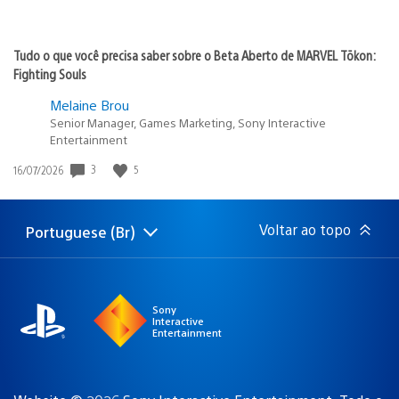
Tudo o que você precisa saber sobre o Beta Aberto de MARVEL Tōkon:
Fighting Souls
Melaine Brou
Senior Manager, Games Marketing, Sony Interactive
Entertainment
Data
3
5
16/07/2026
de
publicação:
Voltar ao topo
Portuguese (Br)
Selecione
Região
uma
atual:
região
Sony
Interactive
Entertainment