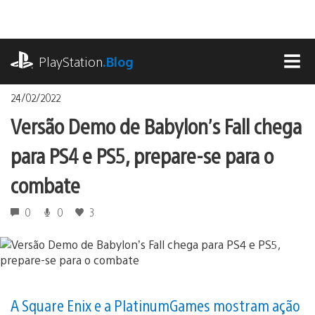
Ir
para
o
playstation.com
conteúdo
PlayStation
.Blog
MEN
24/02/2022
Versão Demo de Babylon’s Fall chega
para PS4 e PS5, prepare-se para o
combate
0
0
3
A Square Enix e a PlatinumGames mostram ação