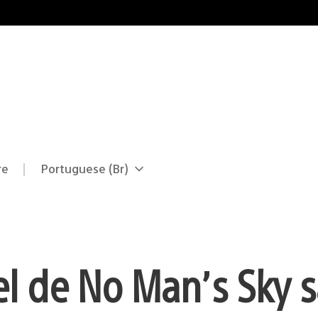
re
Portuguese (Br)
Selecione
Região
uma
atual:
região
el de No Man’s Sky s