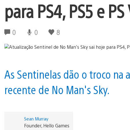
para PS4, PS5 e PS
0
0
8
As Sentinelas dão o troco na 
recente de No Man's Sky.
Sean Murray
Founder, Hello Games