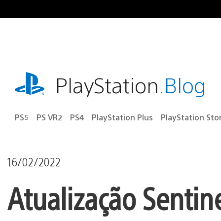
Ir
para
o
conteúdo
playstation.com
PlayStation
.Blog
PS5
PS VR2
PS4
PlayStation Plus
PlayStation Sto
16/02/2022
Atualização Sentin