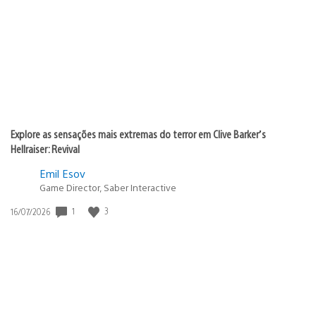
publicação:
Explore as sensações mais extremas do terror em Clive Barker’s
Hellraiser: Revival
Emil Esov
Game Director, Saber Interactive
Data
1
3
16/07/2026
de
publicação: