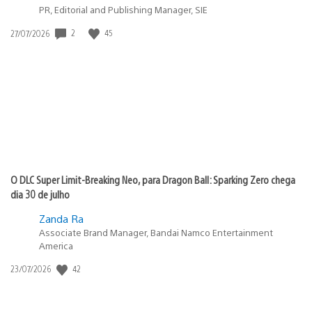
PR, Editorial and Publishing Manager, SIE
Data
2
45
27/07/2026
de
publicação:
O DLC Super Limit-Breaking Neo, para Dragon Ball: Sparking Zero chega
dia 30 de julho
Zanda Ra
Associate Brand Manager, Bandai Namco Entertainment
America
Data
42
23/07/2026
de
publicação: