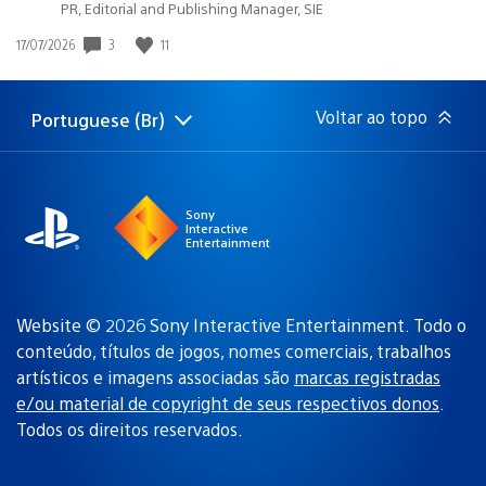
PR, Editorial and Publishing Manager, SIE
Data
3
11
17/07/2026
de
publicação:
Voltar ao topo
Portuguese (Br)
Selecione
Região
uma
atual:
região
Sony
Interactive
Entertainment
Website © 2026 Sony Interactive Entertainment. Todo o
conteúdo, títulos de jogos, nomes comerciais, trabalhos
artísticos e imagens associadas são
marcas registradas
e/ou material de copyright de seus respectivos donos
.
Todos os direitos reservados.