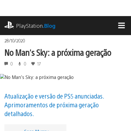
Ir
para
o
playstation.com
conteúdo
PlayStation
.Blog
MEN
28/10/2020
No Man’s Sky: a próxima geração
0
0
17
Atualização e versão de PS5 anunciadas.
Aprimoramentos de próxima geração
detalhados.