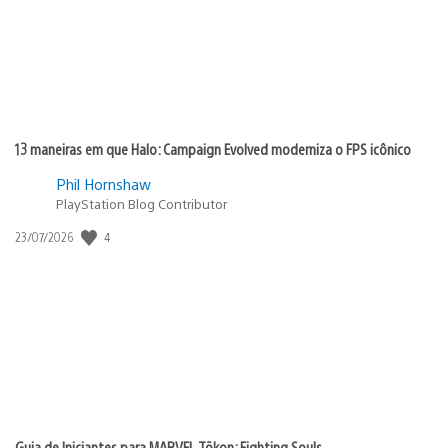
13 maneiras em que Halo: Campaign Evolved moderniza o FPS icônico
Phil Hornshaw
PlayStation Blog Contributor
Data
4
23/07/2026
de
publicação:
Guia de Iniciantes para MARVEL Tōkon: Fighting Souls