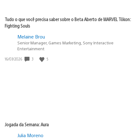
Tudo o que você precisa saber sobre o Beta Aberto de MARVEL Tōkon:
Fighting Souls
Melaine Brou
Senior Manager, Games Marketing, Sony Interactive
Entertainment
Data
3
5
16/07/2026
de
publicação:
Jogada da Semana: Aura
Julia Moreno