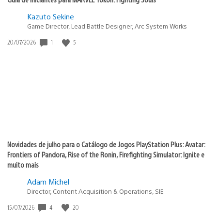
Kazuto Sekine
Game Director, Lead Battle Designer, Arc System Works
Data
1
5
20/07/2026
de
publicação:
Novidades de julho para o Catálogo de Jogos PlayStation Plus: Avatar:
Frontiers of Pandora, Rise of the Ronin, Firefighting Simulator: Ignite e
muito mais
Adam Michel
Director, Content Acquisition & Operations, SIE
Data
4
20
15/07/2026
de