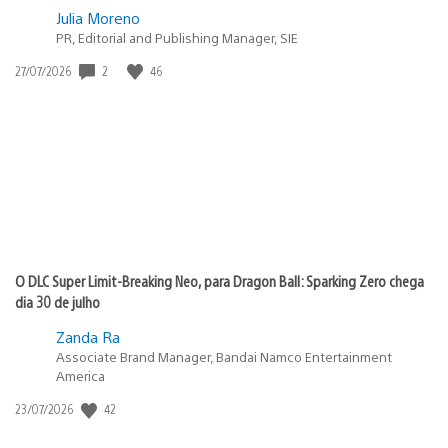
Julia Moreno
PR, Editorial and Publishing Manager, SIE
Data
2
46
27/07/2026
de
publicação:
O DLC Super Limit-Breaking Neo, para Dragon Ball: Sparking Zero chega
dia 30 de julho
Zanda Ra
Associate Brand Manager, Bandai Namco Entertainment
America
Data
42
23/07/2026
de
publicação: