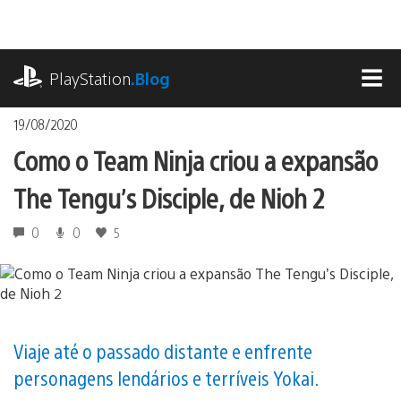
Ir
para
o
playstation.com
conteúdo
PlayStation
.Blog
MEN
19/08/2020
Como o Team Ninja criou a expansão
The Tengu’s Disciple, de Nioh 2
0
0
5
Viaje até o passado distante e enfrente
personagens lendários e terríveis Yokai.