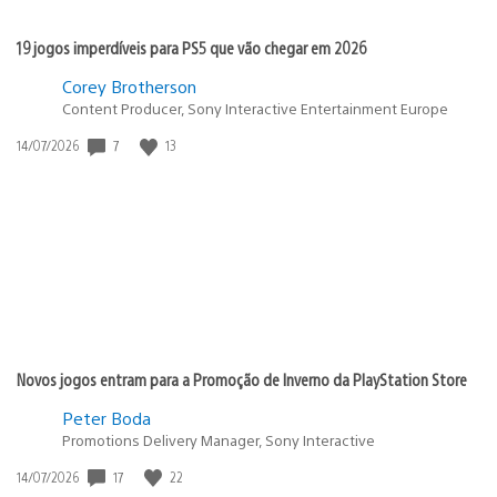
19 jogos imperdíveis para PS5 que vão chegar em 2026
Corey Brotherson
Content Producer, Sony Interactive Entertainment Europe
Data
7
13
14/07/2026
de
publicação:
Novos jogos entram para a Promoção de Inverno da PlayStation Store
Peter Boda
Promotions Delivery Manager, Sony Interactive
Data
17
22
14/07/2026
de