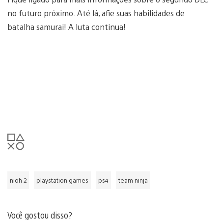
no futuro próximo. Até lá, afie suas habilidades de
batalha samurai! A luta continua!
nioh 2
playstation games
ps4
team ninja
Você gostou disso?