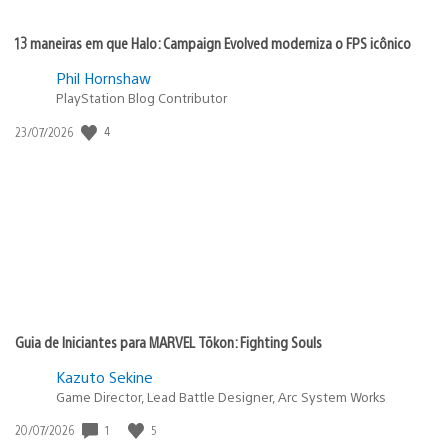
13 maneiras em que Halo: Campaign Evolved moderniza o FPS icônico
Phil Hornshaw
PlayStation Blog Contributor
Data
4
23/07/2026
de
publicação:
Guia de Iniciantes para MARVEL Tōkon: Fighting Souls
Kazuto Sekine
Game Director, Lead Battle Designer, Arc System Works
Data
1
5
20/07/2026
de