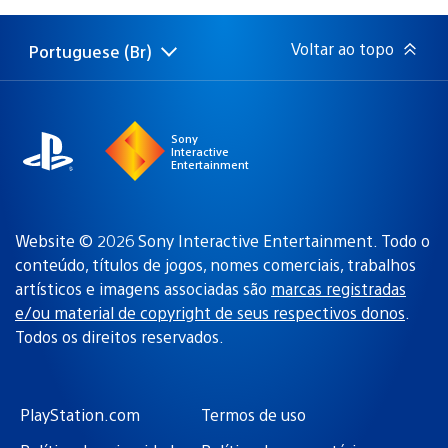
publicação:
Voltar ao topo
Portuguese (Br)
Selecione
Região
uma
atual:
região
Sony
Interactive
Entertainment
Website © 2026 Sony Interactive Entertainment. Todo o
conteúdo, títulos de jogos, nomes comerciais, trabalhos
artísticos e imagens associadas são
marcas registradas
e/ou material de copyright de seus respectivos donos
.
Todos os direitos reservados.
PlayStation.com
Termos de uso