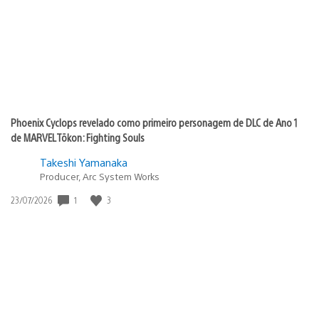
Phoenix Cyclops revelado como primeiro personagem de DLC de Ano 1
de MARVEL Tōkon: Fighting Souls
Takeshi Yamanaka
Producer, Arc System Works
Data
1
3
23/07/2026
de
publicação: