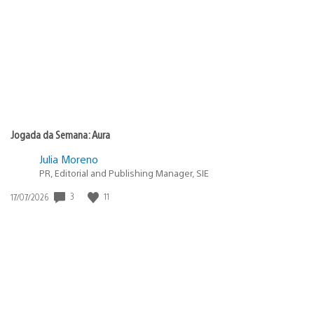
publicação:
Jogada da Semana: Aura
Julia Moreno
PR, Editorial and Publishing Manager, SIE
Data
3
11
17/07/2026
de
publicação: