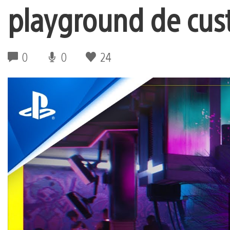
playground de cus
0
0
24