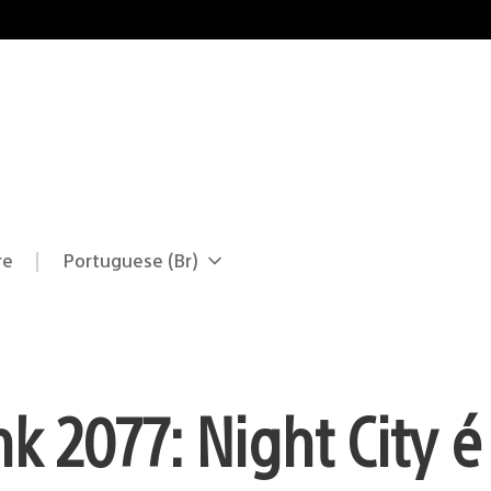
re
Portuguese (Br)
Selecione
Região
uma
atual:
região
 2077: Night City 