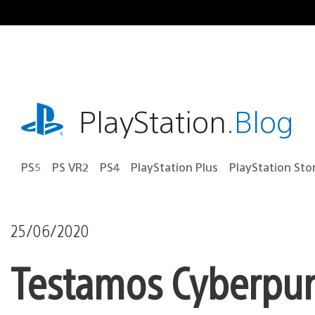
Ir
para
o
conteúdo
playstation.com
PlayStation
.Blog
PS5
PS VR2
PS4
PlayStation Plus
PlayStation Sto
25/06/2020
Testamos Cyberpunk