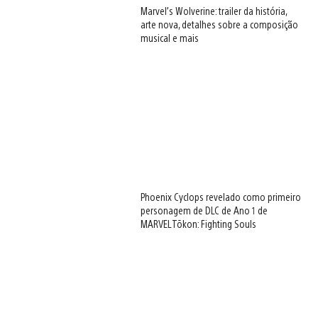
Marvel’s Wolverine: trailer da história,
arte nova, detalhes sobre a composição
musical e mais
Phoenix Cyclops revelado como primeiro
personagem de DLC de Ano 1 de
MARVEL Tōkon: Fighting Souls