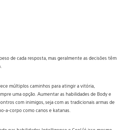
peso de cada resposta, mas geralmente as decisões têm
.
ce múltiplos caminhos para atingir a vitória,
sempre uma opção. Aumentar as habilidades de Body e
ontros com inimigos, seja com as tradicionais armas de
po-a-corpo como canos e katanas.
do nas habilidades Intelligence e Cool (é isso mesmo,