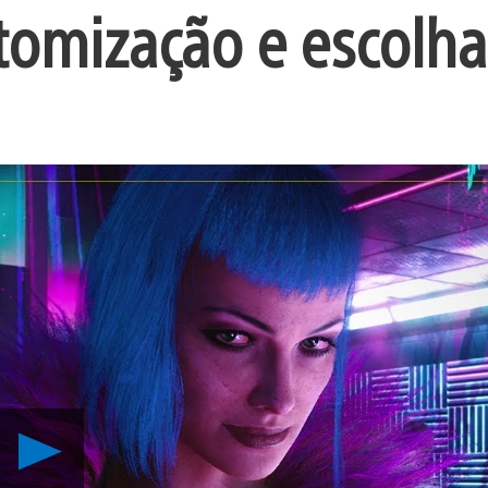
tomização e escolha
Reproduzir
Testamos
Cyberpunk