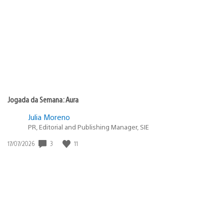
de
publicação:
Jogada da Semana: Aura
Julia Moreno
PR, Editorial and Publishing Manager, SIE
3
11
Data
17/07/2026
de
publicação: