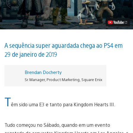
Trailer
para
Kingdom
Hearts
III
Revela
Piratas
do
Caribe
A sequência super aguardada chega ao PS4 em
Vídeo
29 de janeiro de 2019
Brendan Docherty
Sr. Manager, Product Marketing, Square Enix
T
êm sido uma E3 e tanto para Kingdom Hearts III.
Tudo começou no Sábado, quando em um evento