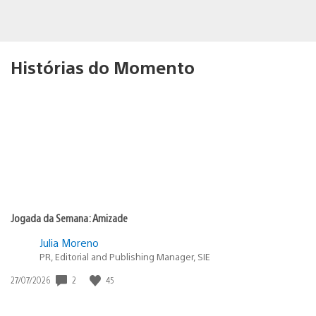
Histórias do Momento
Jogada da Semana: Amizade
Julia Moreno
PR, Editorial and Publishing Manager, SIE
2
45
Data
27/07/2026
de
publicação: