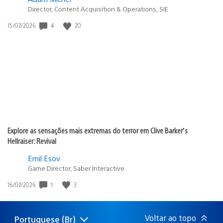
Director, Content Acquisition & Operations, SIE
4
20
Data
15/07/2026
de
publicação:
Explore as sensações mais extremas do terror em Clive Barker’s
Hellraiser: Revival
Emil Esov
Game Director, Saber Interactive
1
3
Data
16/07/2026
de
publicação:
Voltar ao topo
Portuguese (Br)