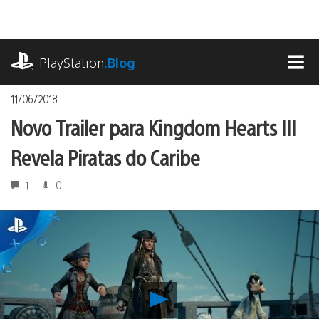
Ir
para
o
playstation.com
conteúdo
PlayStation
.Blog
MEN
11/06/2018
Novo Trailer para Kingdom Hearts III
Revela Piratas do Caribe
1
0
Reproduzir
Novo