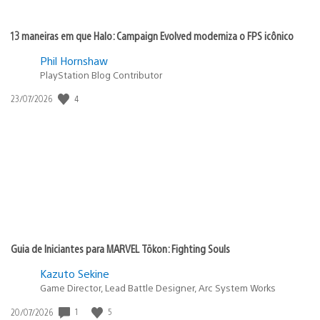
13 maneiras em que Halo: Campaign Evolved moderniza o FPS icônico
Phil Hornshaw
PlayStation Blog Contributor
4
Data
23/07/2026
de
publicação:
Guia de Iniciantes para MARVEL Tōkon: Fighting Souls
Kazuto Sekine
Game Director, Lead Battle Designer, Arc System Works
1
5
Data
20/07/2026