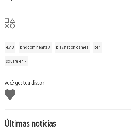
e318
kingdom hearts 3
playstation games
ps4
square enix
Você gostou disso?
Curtir
Últimas notícias