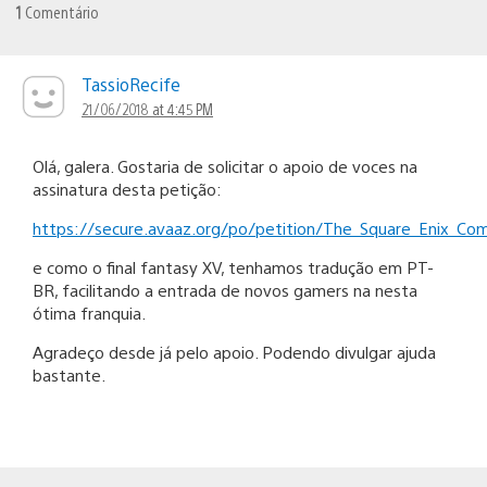
1
Comentário
TassioRecife
21/06/2018 at 4:45 PM
Olá, galera. Gostaria de solicitar o apoio de voces na
assinatura desta petição:
https://secure.avaaz.org/po/petition/The_Square_Enix_
e como o final fantasy XV, tenhamos tradução em PT-
BR, facilitando a entrada de novos gamers na nesta
ótima franquia.
Agradeço desde já pelo apoio. Podendo divulgar ajuda
bastante.