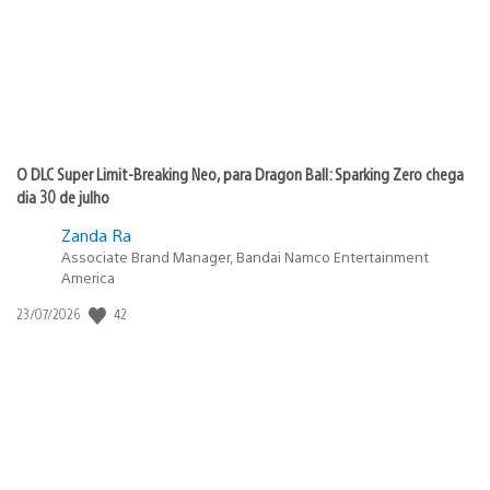
O DLC Super Limit-Breaking Neo, para Dragon Ball: Sparking Zero chega
dia 30 de julho
Zanda Ra
Associate Brand Manager, Bandai Namco Entertainment
America
42
Data
23/07/2026
de
publicação: