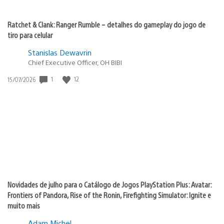
Ratchet & Clank: Ranger Rumble – detalhes do gameplay do jogo de
tiro para celular
Stanislas Dewavrin
Chief Executive Officer, OH BIBI
1
12
Data
15/07/2026
de
publicação:
Novidades de julho para o Catálogo de Jogos PlayStation Plus: Avatar:
Frontiers of Pandora, Rise of the Ronin, Firefighting Simulator: Ignite e
muito mais
Adam Michel