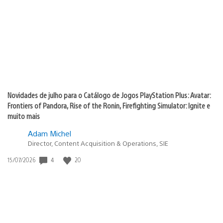
publicação:
Novidades de julho para o Catálogo de Jogos PlayStation Plus: Avatar:
Frontiers of Pandora, Rise of the Ronin, Firefighting Simulator: Ignite e
muito mais
Adam Michel
Director, Content Acquisition & Operations, SIE
4
20
Data
15/07/2026
de
publicação: