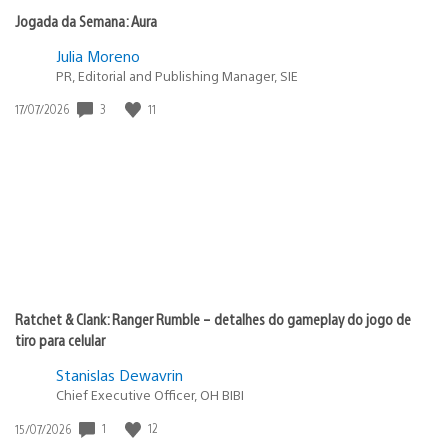
Jogada da Semana: Aura
Julia Moreno
PR, Editorial and Publishing Manager, SIE
3
11
Data
17/07/2026
de
publicação:
Ratchet & Clank: Ranger Rumble – detalhes do gameplay do jogo de
tiro para celular
Stanislas Dewavrin
Chief Executive Officer, OH BIBI
1
12
Data
15/07/2026
de