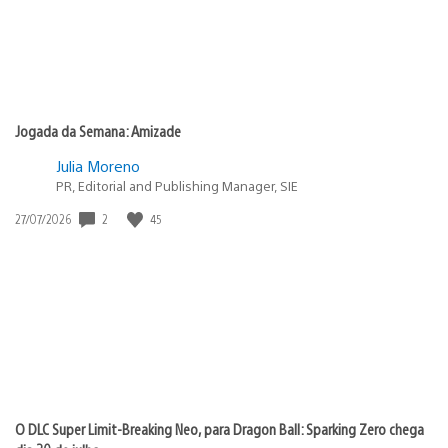
Jogada da Semana: Amizade
Julia Moreno
PR, Editorial and Publishing Manager, SIE
2
45
Data
27/07/2026
de
publicação:
O DLC Super Limit-Breaking Neo, para Dragon Ball: Sparking Zero chega