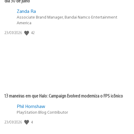
dia 30 de julho
Zanda Ra
Associate Brand Manager, Bandai Namco Entertainment
America
42
Data
23/07/2026
de
publicação:
13 maneiras em que Halo: Campaign Evolved moderniza o FPS icônico
Phil Hornshaw
PlayStation Blog Contributor
4
Data
23/07/2026
de
publicação: