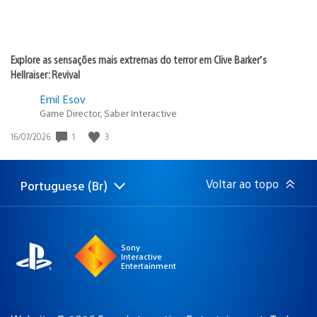
Explore as sensações mais extremas do terror em Clive Barker’s
Hellraiser: Revival
Emil Esov
Game Director, Saber Interactive
1
3
Data
16/07/2026
de
publicação:
Voltar ao topo
Portuguese (Br)
Selecione
Região
uma
atual:
região
Sony
Interactive
Entertainment