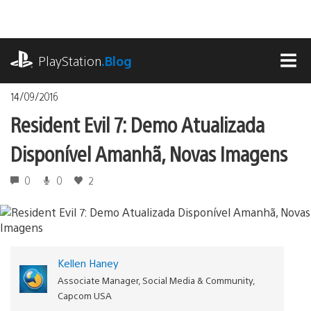
Ir
para
o
playstation.com
conteúdo
PlayStation
.Blog
MEN
14/09/2016
Resident Evil 7: Demo Atualizada
Disponível Amanhã, Novas Imagens
0
0
2
Kellen Haney
Associate Manager, Social Media & Community,
Capcom USA