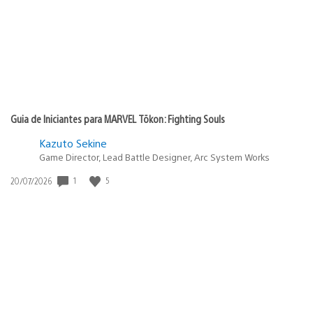
Guia de Iniciantes para MARVEL Tōkon: Fighting Souls
Kazuto Sekine
Game Director, Lead Battle Designer, Arc System Works
1
5
Data
20/07/2026
de
publicação: