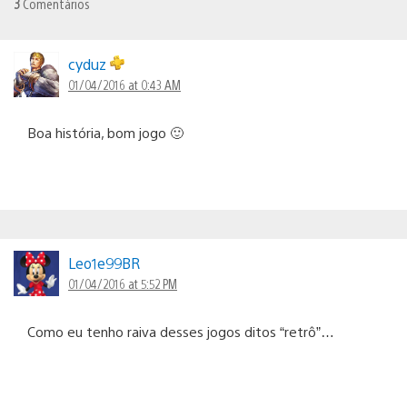
3
Comentários
cyduz
01/04/2016 at 0:43 AM
Boa história, bom jogo 🙂
Leo1e99BR
01/04/2016 at 5:52 PM
Como eu tenho raiva desses jogos ditos “retrô”…