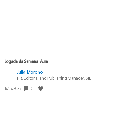
de
publicação:
Jogada da Semana: Aura
Julia Moreno
PR, Editorial and Publishing Manager, SIE
3
11
Data
17/07/2026
de
publicação: