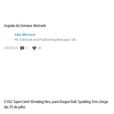
Jogada da Semana: Amizade
Julia Moreno
PR, Editorial and Publishing Manager, SIE
2
46
Data
27/07/2026
de
publicação:
O DLC Super Limit-Breaking Neo, para Dragon Ball: Sparking Zero chega
dia 30 de julho