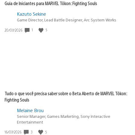
Guia de Iniciantes para MARVEL Tōkon: Fighting Souls
Kazuto Sekine
Game Director, Lead Battle Designer, Arc System Works
1
5
Data
20/07/2026
de
publicação:
Tudo o que você precisa saber sobre o Beta Aberto de MARVEL Tōkon:
Fighting Souls
Melaine Brou
Senior Manager, Games Marketing, Sony Interactive
Entertainment
3
5
Data
16/07/2026