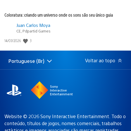
Coloratura: criando um universo onde os sons são seu único guia
Juan Carlos Moya
CE, Pdpartid Games
3
Data
14/07/2026
de
publicação:
Voltar ao topo
Portuguese (Br)
Selecione
Região
uma
atual:
região
Sony
Interactive
Entertainment
Website © 2026 Sony Interactive Entertainment. Todo o
conteúdo, títulos de jogos, nomes comerciais, trabalhos
artísticos e imagens associadas são
marcas registradas