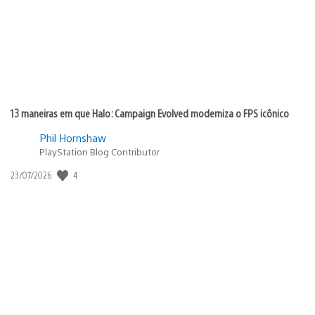
13 maneiras em que Halo: Campaign Evolved moderniza o FPS icônico
Phil Hornshaw
PlayStation Blog Contributor
4
Data
23/07/2026
de
publicação: