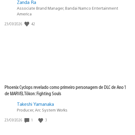
Zanda Ra
Associate Brand Manager, Bandai Namco Entertainment
America
42
Data
23/07/2026
de
publicação:
Phoenix Cyclops revelado como primeiro personagem de DLC de Ano 1
de MARVEL Tōkon: Fighting Souls
Takeshi Yamanaka
Producer, Arc System Works
1
3
Data
23/07/2026
de
publicação: