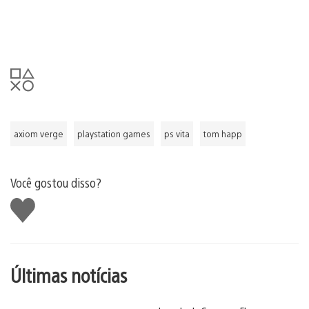
axiom verge
playstation games
ps vita
tom happ
Você gostou disso?
Curtir
Últimas notícias