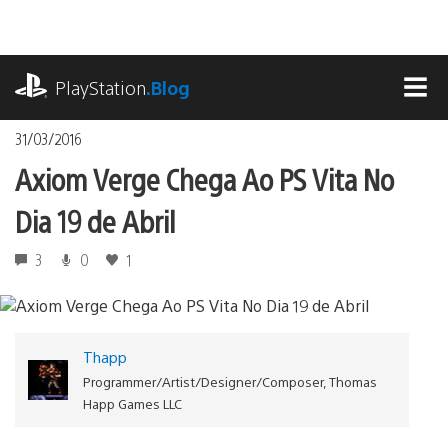
Ir
para
o
playstation.com
conteúdo
PlayStation
.Blog
MEN
31/03/2016
Axiom Verge Chega Ao PS Vita No
Dia 19 de Abril
3
0
1
Thapp
Programmer/Artist/Designer/Composer, Thomas
Happ Games LLC