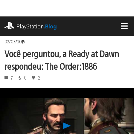
Ir
para
o
playstation.com
conteúdo
PlayStation
.Blog
MEN
02/03/2015
Você perguntou, a Ready at Dawn
respondeu: The Order:1886
7
0
2
Reproduzir
Você