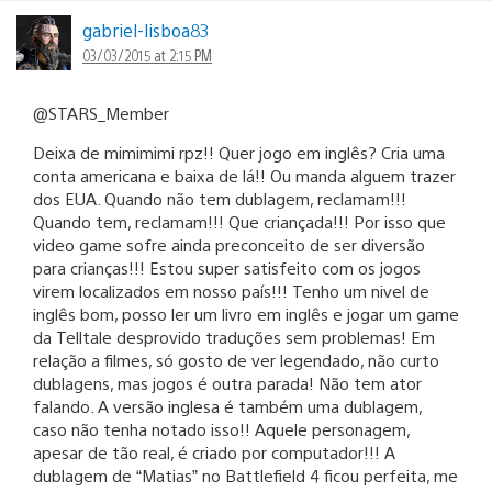
gabriel-lisboa83
03/03/2015 at 2:15 PM
@STARS_Member
Deixa de mimimimi rpz!! Quer jogo em inglês? Cria uma
conta americana e baixa de lá!! Ou manda alguem trazer
dos EUA. Quando não tem dublagem, reclamam!!!
Quando tem, reclamam!!! Que criançada!!! Por isso que
video game sofre ainda preconceito de ser diversão
para crianças!!! Estou super satisfeito com os jogos
virem localizados em nosso país!!! Tenho um nivel de
inglês bom, posso ler um livro em inglês e jogar um game
da Telltale desprovido traduções sem problemas! Em
relação a filmes, só gosto de ver legendado, não curto
dublagens, mas jogos é outra parada! Não tem ator
falando. A versão inglesa é também uma dublagem,
caso não tenha notado isso!! Aquele personagem,
apesar de tão real, é criado por computador!!! A
dublagem de “Matias” no Battlefield 4 ficou perfeita, me