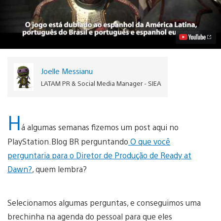
perguntou,
a
Ready
at
Dawn
respondeu:
The
Order:1886
Joelle Messianu
Vídeo
LATAM PR & Social Media Manager - SIEA
H
á algumas semanas fizemos um post aqui no
PlayStation.Blog BR perguntando
O que você
perguntaria para o Diretor de Produção de Ready at
Dawn?
, quem lembra?
Selecionamos algumas perguntas, e conseguimos uma
brechinha na agenda do pessoal para que eles