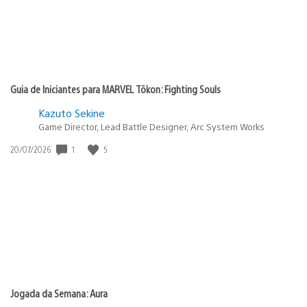
Guia de Iniciantes para MARVEL Tōkon: Fighting Souls
Kazuto Sekine
Game Director, Lead Battle Designer, Arc System Works
1
5
Data
20/07/2026
de
publicação:
Jogada da Semana: Aura