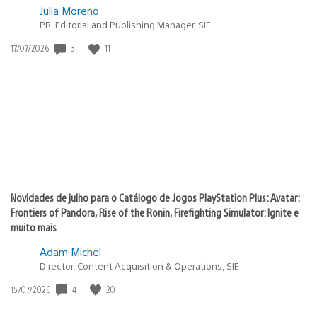
Julia Moreno
PR, Editorial and Publishing Manager, SIE
3
11
Data
17/07/2026
de
publicação:
Novidades de julho para o Catálogo de Jogos PlayStation Plus: Avatar:
Frontiers of Pandora, Rise of the Ronin, Firefighting Simulator: Ignite e
muito mais
Adam Michel
Director, Content Acquisition & Operations, SIE
4
20
Data
15/07/2026
de
publicação: