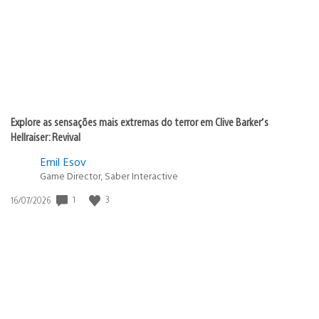
Explore as sensações mais extremas do terror em Clive Barker’s
Hellraiser: Revival
Emil Esov
Game Director, Saber Interactive
1
3
Data
16/07/2026
de
publicação: