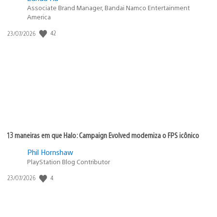
Associate Brand Manager, Bandai Namco Entertainment
America
42
Data
23/07/2026
de
publicação:
13 maneiras em que Halo: Campaign Evolved moderniza o FPS icônico
Phil Hornshaw
PlayStation Blog Contributor
4
Data
23/07/2026
de
publicação: