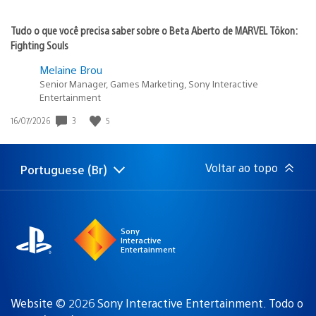
Tudo o que você precisa saber sobre o Beta Aberto de MARVEL Tōkon:
Fighting Souls
Melaine Brou
Senior Manager, Games Marketing, Sony Interactive
Entertainment
3
5
Data
16/07/2026
de
publicação:
Voltar ao topo
Portuguese (Br)
Selecione
Região
uma
atual:
região
Sony
Interactive
Entertainment
Website © 2026 Sony Interactive Entertainment. Todo o