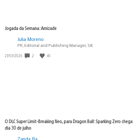
Jogada da Semana: Amizade
Julia Moreno
PR, Editorial and Publishing Manager, SIE
2
45
Data
27/07/2026
de
publicação:
O DLC Super Limit-Breaking Neo, para Dragon Ball: Sparking Zero chega
dia 30 de julho
Zanda Ra