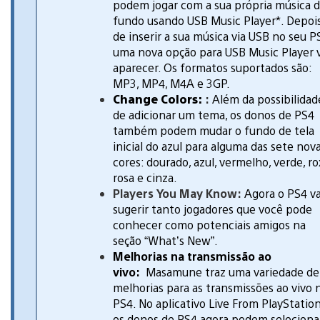
podem jogar com a sua própria música 
fundo usando USB Music Player*. Depoi
de inserir a sua música via USB no seu P
uma nova opção para USB Music Player v
aparecer. Os formatos suportados são:
MP3, MP4, M4A e 3GP.
Change Colors:
:
Além da possibilidad
de adicionar um tema, os donos de PS4
também podem mudar o fundo de tela
inicial do azul para alguma das sete nov
cores: dourado, azul, vermelho, verde, ro
rosa e cinza.
Players You May Know:
Agora o PS4 va
sugerir tanto jogadores que você pode
conhecer como potenciais amigos na
seção “What’s New”.
Melhorias na transmissão ao
vivo:
Masamune traz uma variedade de
melhorias para as transmissões ao vivo 
PS4. No aplicativo Live From PlayStation
os donos de PS4 agora podem seleciona