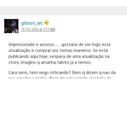
gibson_wc
21/10/2014 at 0:17 AM
Imprecionado e ancioso….. gostaria de ver logo esta
atualização e comprar uns temas maneiros. Se está
publicando aqui hoje, vespera de uma atualização na
store, imagino q amanha talvez ja a temos.
Cara serio, tem nego criticando? Bem q dizem q nao da
pra agradar a todos. Alem do q ta saindo, gostaria de
pedir pra incluir arquivos de videos a ser executado pelo
pen drive. Mpeg, avi……….