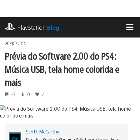
Ir
para
o
playstation.com
conteúdo
PlayStation
.Blog
MEN
20/10/2014
Prévia do Software 2.00 do PS4:
Música USB, tela home colorida e
mais
23
0
7
Scott McCarthy
Director, Product Planning & Software Innovation,