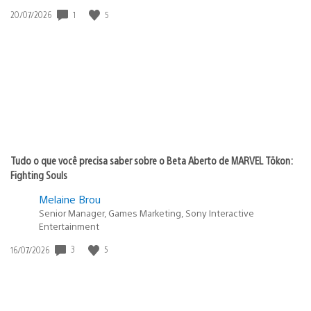
1
5
Data
20/07/2026
de
publicação:
Tudo o que você precisa saber sobre o Beta Aberto de MARVEL Tōkon:
Fighting Souls
Melaine Brou
Senior Manager, Games Marketing, Sony Interactive
Entertainment
3
5
Data
16/07/2026
de
publicação: