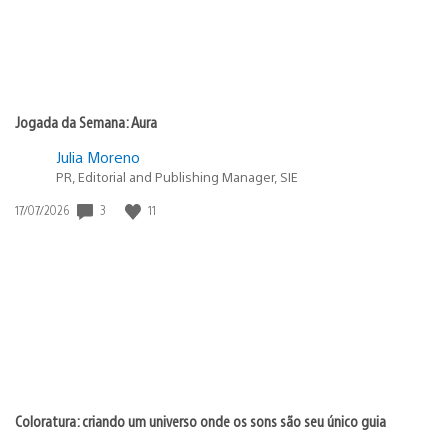
Jogada da Semana: Aura
Julia Moreno
PR, Editorial and Publishing Manager, SIE
3
11
Data
17/07/2026
de
publicação:
Coloratura: criando um universo onde os sons são seu único guia