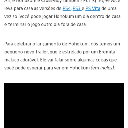
Ah, e Hohokum é Cross-Buy também! Por R$ 30,99 você
leva para casa as versões de
PS4
,
PS3
e
PS Vita
de uma
vez só. Você pode jogar Hohokum um dia dentro de casa
e terminar o jogo outro dia fora de casa.
Para celebrar o lançamento de Hohokum, nós temos um
pequeno novo trailer, que é estrelado por um Eremita
maluco adorável. Ele vai falar sobre algumas coisas que
você pode esperar para ver em Hohokum
(em inglês)
.