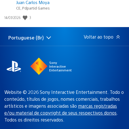
Juan Carlos Moya
CE, Pdpartid Games
3
Data
14/07/2026
de
publicação:
Voltar ao topo
Portuguese (Br)
Selecione
Região
uma
atual:
região
Sony
Interactive
Entertainment
Website © 2026 Sony Interactive Entertainment. Todo o
conteúdo, títulos de jogos, nomes comerciais, trabalhos
artísticos e imagens associadas são
marcas registradas
e/ou material de copyright de seus respectivos donos
.
Todos os direitos reservados.