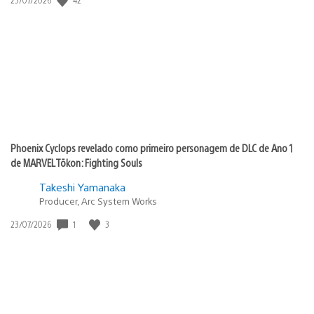
de
publicação:
Phoenix Cyclops revelado como primeiro personagem de DLC de Ano 1
de MARVEL Tōkon: Fighting Souls
Takeshi Yamanaka
Producer, Arc System Works
1
3
Data
23/07/2026
de
publicação: