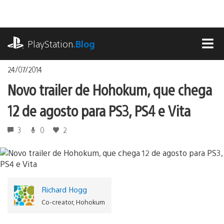
Ir
para
o
playstation.com
conteúdo
PlayStation
.Blog
MEN
24/07/2014
Novo trailer de Hohokum, que chega
12 de agosto para PS3, PS4 e Vita
3
0
2
Richard Hogg
Co-creator, Hohokum