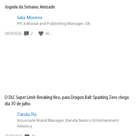
Jogada da Semana: Amizade
Julia Moreno
PR, Editorial and Publishing Manager, SIE
2
46
Data
27/07/2026
de
publicação:
O DLC Super Limit-Breaking Neo, para Dragon Ball: Sparking Zero chega
dia 30 de julho
Zanda Ra
Associate Brand Manager, Bandai Namco Entertainment
America
42
Data
23/07/2026