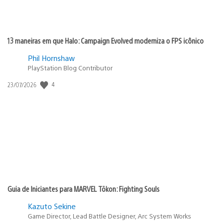
13 maneiras em que Halo: Campaign Evolved moderniza o FPS icônico
Phil Hornshaw
PlayStation Blog Contributor
4
Data
23/07/2026
de
publicação:
Guia de Iniciantes para MARVEL Tōkon: Fighting Souls
Kazuto Sekine
Game Director, Lead Battle Designer, Arc System Works