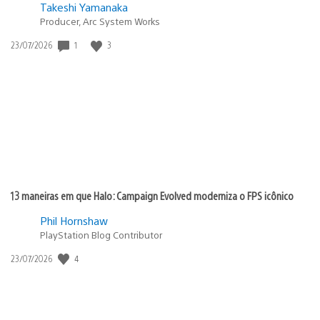
Takeshi Yamanaka
Producer, Arc System Works
1
3
Data
23/07/2026
de
publicação:
13 maneiras em que Halo: Campaign Evolved moderniza o FPS icônico
Phil Hornshaw
PlayStation Blog Contributor
4
Data
23/07/2026
de
publicação: