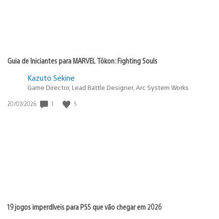
Guia de Iniciantes para MARVEL Tōkon: Fighting Souls
Kazuto Sekine
Game Director, Lead Battle Designer, Arc System Works
1
5
Data
20/07/2026
de
publicação:
19 jogos imperdíveis para PS5 que vão chegar em 2026