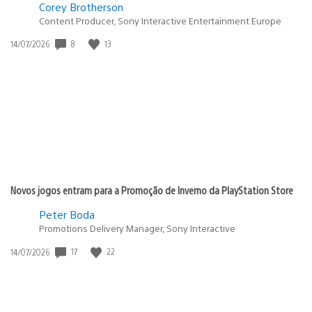
Corey Brotherson
Content Producer, Sony Interactive Entertainment Europe
8
13
Data
14/07/2026
de
publicação:
Novos jogos entram para a Promoção de Inverno da PlayStation Store
Peter Boda
Promotions Delivery Manager, Sony Interactive
17
22
Data
14/07/2026
de
publicação: