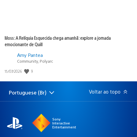
Moss: A Relíquia Esquecida chega amanhã: explore a jornada
emocionante de Quill
Amy Pantea
Community, Polyarc
9
Data
15/07/2026
de
publicação:
Voltar ao topo
Portuguese (Br)
Selecione
Região
uma
atual:
região
Sony
Interactive
Entertainment