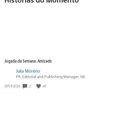
Jogada da Semana: Amizade
Julia Moreno
PR, Editorial and Publishing Manager, SIE
2
47
Data
27/07/2026
de
publicação: