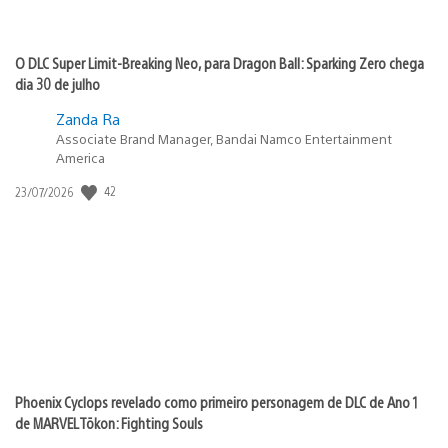
O DLC Super Limit-Breaking Neo, para Dragon Ball: Sparking Zero chega
dia 30 de julho
Zanda Ra
Associate Brand Manager, Bandai Namco Entertainment
America
42
Data
23/07/2026
de
publicação:
Phoenix Cyclops revelado como primeiro personagem de DLC de Ano 1
de MARVEL Tōkon: Fighting Souls