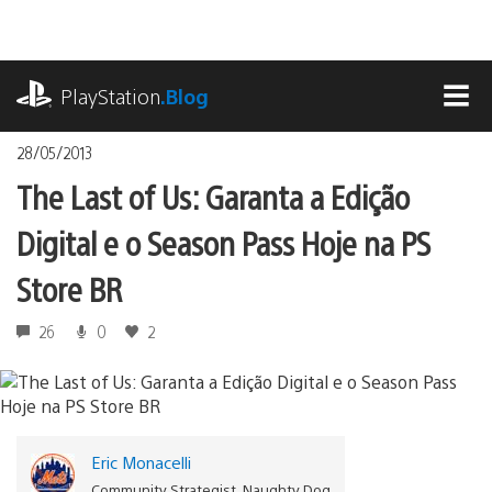
Ir
para
o
playstation.com
conteúdo
PlayStation
.Blog
MEN
28/05/2013
The Last of Us: Garanta a Edição
Digital e o Season Pass Hoje na PS
Store BR
26
0
2
Eric Monacelli
Community Strategist, Naughty Dog