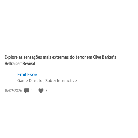
publicação:
Explore as sensações mais extremas do terror em Clive Barker’s
Hellraiser: Revival
Emil Esov
Game Director, Saber Interactive
1
3
Data
16/07/2026
de
publicação: