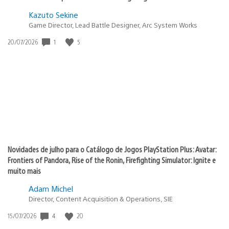
Kazuto Sekine
Game Director, Lead Battle Designer, Arc System Works
1
5
Data
20/07/2026
de
publicação:
Novidades de julho para o Catálogo de Jogos PlayStation Plus: Avatar:
Frontiers of Pandora, Rise of the Ronin, Firefighting Simulator: Ignite e
muito mais
Adam Michel
Director, Content Acquisition & Operations, SIE
4
20
Data
15/07/2026
de