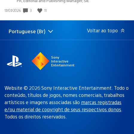
PR, Editorial and Publishing Manager, SIE
3
11
Data
17/07/2026
de
publicação:
Voltar ao topo
Portuguese (Br)
Selecione
Região
uma
atual:
região
Sony
Interactive
Entertainment
Website © 2026 Sony Interactive Entertainment. Todo o
conteúdo, títulos de jogos, nomes comerciais, trabalhos
artísticos e imagens associadas são
marcas registradas
e/ou material de copyright de seus respectivos donos
.
Todos os direitos reservados.