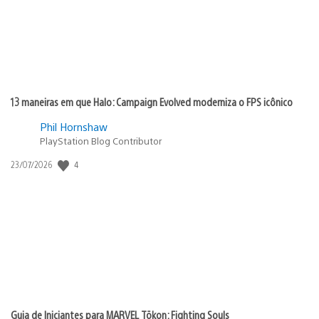
13 maneiras em que Halo: Campaign Evolved moderniza o FPS icônico
Phil Hornshaw
PlayStation Blog Contributor
4
Data
23/07/2026
de
publicação:
Guia de Iniciantes para MARVEL Tōkon: Fighting Souls