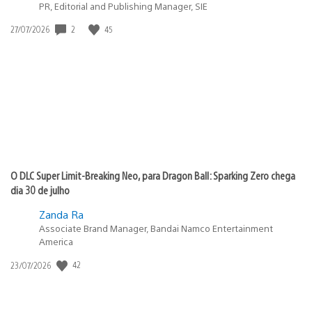
PR, Editorial and Publishing Manager, SIE
2
45
Data
27/07/2026
de
publicação:
O DLC Super Limit-Breaking Neo, para Dragon Ball: Sparking Zero chega
dia 30 de julho
Zanda Ra
Associate Brand Manager, Bandai Namco Entertainment
America
42
Data
23/07/2026
de
publicação: