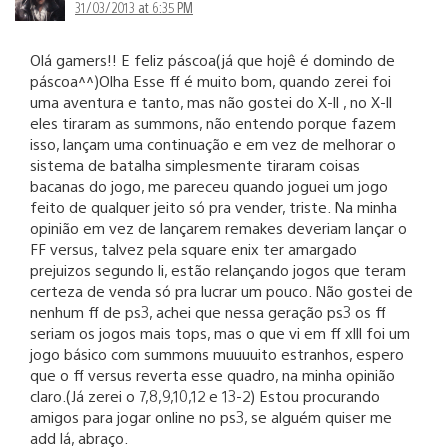
31/03/2013 at 6:35 PM
Olá gamers!! E feliz páscoa(já que hojê é domindo de
páscoa^^)Olha Esse ff é muito bom, quando zerei foi
uma aventura e tanto, mas não gostei do X-ll , no X-ll
eles tiraram as summons, não entendo porque fazem
isso, lançam uma continuação e em vez de melhorar o
sistema de batalha simplesmente tiraram coisas
bacanas do jogo, me pareceu quando joguei um jogo
feito de qualquer jeito só pra vender, triste. Na minha
opinião em vez de lançarem remakes deveriam lançar o
FF versus, talvez pela square enix ter amargado
prejuizos segundo li, estão relançando jogos que teram
certeza de venda só pra lucrar um pouco. Não gostei de
nenhum ff de ps3, achei que nessa geração ps3 os ff
seriam os jogos mais tops, mas o que vi em ff xlll foi um
jogo básico com summons muuuuito estranhos, espero
que o ff versus reverta esse quadro, na minha opinião
claro.(Já zerei o 7,8,9,10,12 e 13-2) Estou procurando
amigos para jogar online no ps3, se alguém quiser me
add lá, abraço.