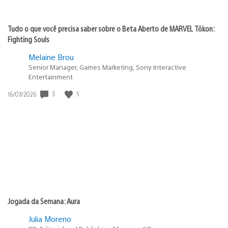
Tudo o que você precisa saber sobre o Beta Aberto de MARVEL Tōkon:
Fighting Souls
Melaine Brou
Senior Manager, Games Marketing, Sony Interactive
Entertainment
3
5
Data
16/07/2026
de
publicação:
Jogada da Semana: Aura
Julia Moreno