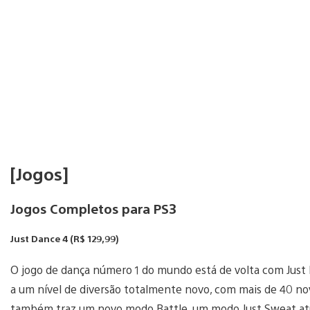
[Jogos]
Jogos Completos para PS3
Just Dance 4 (R$ 129,99)
O jogo de dança número 1 do mundo está de volta com Just D
a um nível de diversão totalmente novo, com mais de 40 novo
também traz um novo modo Battle, um modo Just Sweat atual