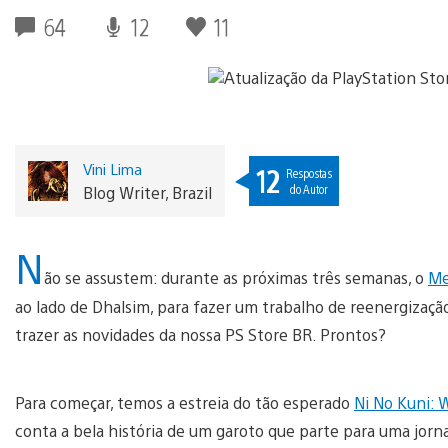
64
12
11
Vini Lima
12
Respostas
do Autor
Blog Writer, Brazil
N
ão se assustem: durante as próximas três semanas, o
Me
ao lado de Dhalsim, para fazer um trabalho de reenergização
trazer as novidades da nossa PS Store BR. Prontos?
Para começar, temos a estreia do tão esperado
Ni No Kuni: 
conta a bela história de um garoto que parte para uma jor