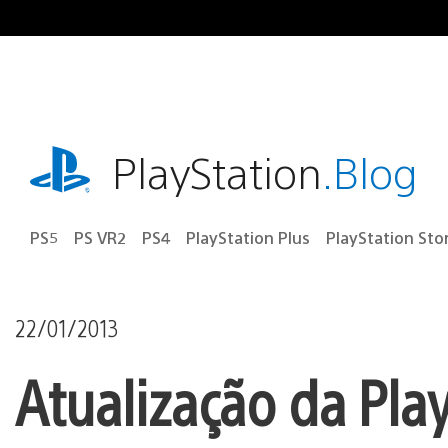
Ir
para
o
conteúdo
playstation.com
PlayStation
.Blog
PS5
PS VR2
PS4
PlayStation Plus
PlayStation Sto
22/01/2013
Atualização da Pla