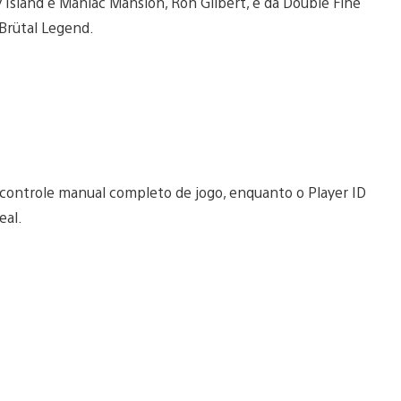
Island e Maniac Mansion, Ron Gilbert, e da Double Fine
 Brütal Legend.
controle manual completo de jogo, enquanto o Player ID
eal.