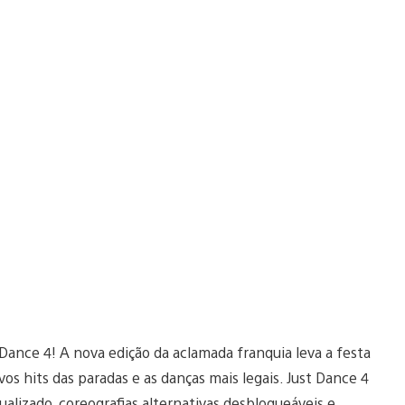
ance 4! A nova edição da aclamada franquia leva a festa
s hits das paradas e as danças mais legais. Just Dance 4
izado, coreografias alternativas desbloqueáveis e