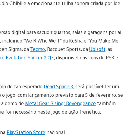
io Ghibli e a emocionante trilha sonora criada por Joe
são digital para sacudir quartos, salas e garagens por aí
r, incluindo “We R Who We T” da Ke$ha e “You Make Me
den Sigma, da
Tecmo
, Racquet Sports, da
Ubisoft
, as
ro Evolution Soccer 2013
, disponível nas lojas do PS3 e
demo do tão esperado
Dead Space 3
, será possível ter um
 o jogo, com lançamento previsto para 5 de fevereiro, se
, a demo de
Metal Gear Rising: Revengeance
também
e for necessário neste jogo de ação frenética.
 na
PlayStation Store
nacional.