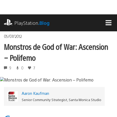
Ir
para
o
playstation.com
conteúdo
PlayStation
.Blog
MEN
05/07/2012
Monstros de God of War: Ascension
– Polifemo
9
0
7
Aaron Kaufman
Senior Community Strategist, Santa Monica Studio