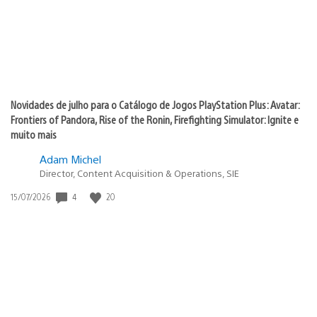
Novidades de julho para o Catálogo de Jogos PlayStation Plus: Avatar:
Frontiers of Pandora, Rise of the Ronin, Firefighting Simulator: Ignite e
muito mais
Adam Michel
Director, Content Acquisition & Operations, SIE
4
20
Data
15/07/2026
de
publicação: