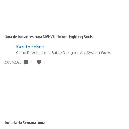
Guia de Iniciantes para MARVEL Tōkon: Fighting Souls
Kazuto Sekine
Game Director, Lead Battle Designer, Arc System Works
1
5
Data
20/07/2026
de
publicação:
Jogada da Semana: Aura