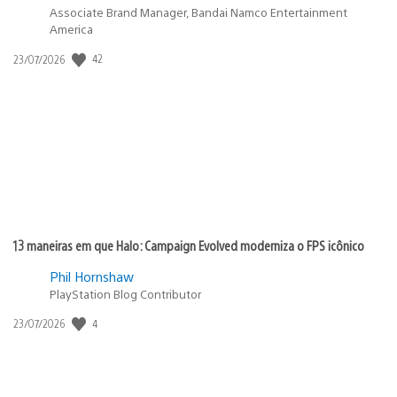
Associate Brand Manager, Bandai Namco Entertainment
America
42
Data
23/07/2026
de
publicação:
13 maneiras em que Halo: Campaign Evolved moderniza o FPS icônico
Phil Hornshaw
PlayStation Blog Contributor
4
Data
23/07/2026
de
publicação: