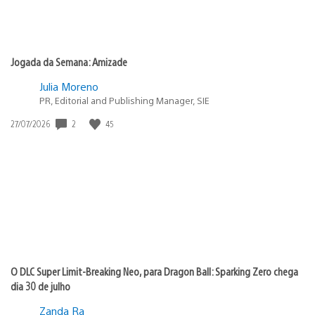
Jogada da Semana: Amizade
Julia Moreno
PR, Editorial and Publishing Manager, SIE
2
45
Data
27/07/2026
de
publicação:
O DLC Super Limit-Breaking Neo, para Dragon Ball: Sparking Zero chega
dia 30 de julho
Zanda Ra