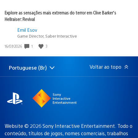
Explore as sensações mais extremas do terror em Clive Barker’s
Hellraiser: Revival
Emil Esov
Game Director, Saber Interactive
1
3
Data
16/07/2026
de
publicação:
Voltar ao topo
Portuguese (Br)
Selecione
Região
uma
atual:
região
Sony
Interactive
Entertainment
Website © 2026 Sony Interactive Entertainment. Todo o
conteúdo, títulos de jogos, nomes comerciais, trabalhos