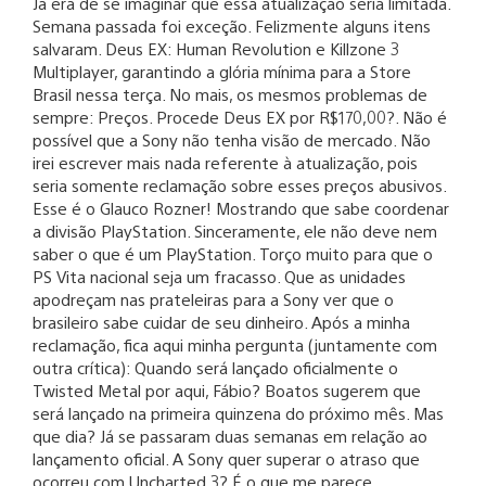
Já era de se imaginar que essa atualização seria limitada.
Semana passada foi exceção. Felizmente alguns itens
salvaram. Deus EX: Human Revolution e Killzone 3
Multiplayer, garantindo a glória mínima para a Store
Brasil nessa terça. No mais, os mesmos problemas de
sempre: Preços. Procede Deus EX por R$170,00?. Não é
possível que a Sony não tenha visão de mercado. Não
irei escrever mais nada referente à atualização, pois
seria somente reclamação sobre esses preços abusivos.
Esse é o Glauco Rozner! Mostrando que sabe coordenar
a divisão PlayStation. Sinceramente, ele não deve nem
saber o que é um PlayStation. Torço muito para que o
PS Vita nacional seja um fracasso. Que as unidades
apodreçam nas prateleiras para a Sony ver que o
brasileiro sabe cuidar de seu dinheiro. Após a minha
reclamação, fica aqui minha pergunta (juntamente com
outra crítica): Quando será lançado oficialmente o
Twisted Metal por aqui, Fábio? Boatos sugerem que
será lançado na primeira quinzena do próximo mês. Mas
que dia? Já se passaram duas semanas em relação ao
lançamento oficial. A Sony quer superar o atraso que
ocorreu com Uncharted 3? É o que me parece.