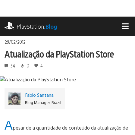
Ir
para
o
playstation.com
conteúdo
PlayStation
.Blog
MEN
28/02/2012
Atualização da PlayStation Store
54
0
4
Fabio Santana
Blog Manager, Brazil
A
pesar de a quantidade de conteúdo da atualização de