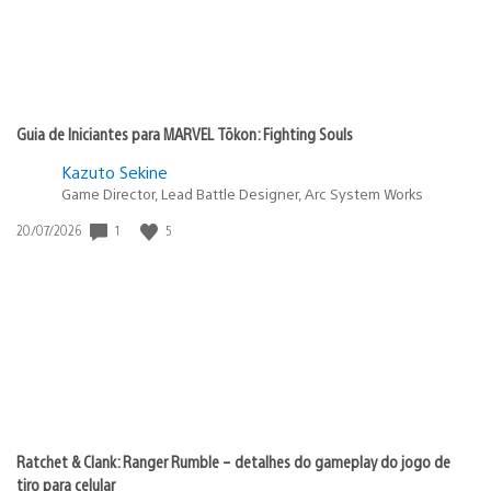
Guia de Iniciantes para MARVEL Tōkon: Fighting Souls
Kazuto Sekine
Game Director, Lead Battle Designer, Arc System Works
1
5
Data
20/07/2026
de
publicação:
Ratchet & Clank: Ranger Rumble – detalhes do gameplay do jogo de
tiro para celular