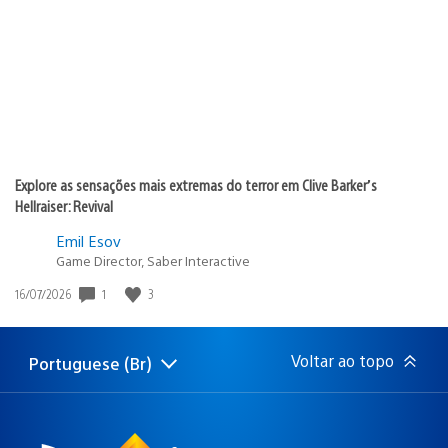
publicação:
Explore as sensações mais extremas do terror em Clive Barker’s
Hellraiser: Revival
Emil Esov
Game Director, Saber Interactive
1
3
Data
16/07/2026
de
publicação:
Voltar ao topo
Portuguese (Br)
Selecione
Região
uma
atual:
região