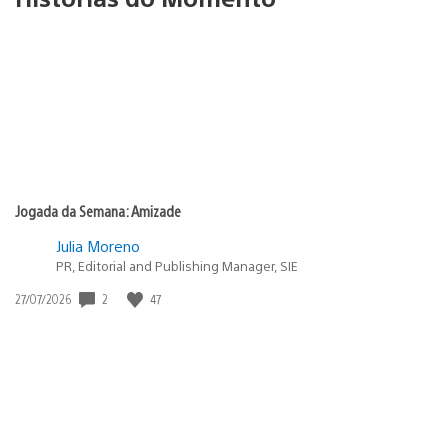
Jogada da Semana: Amizade
Julia Moreno
PR, Editorial and Publishing Manager, SIE
2
47
Data
27/07/2026
de
publicação: