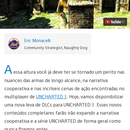
Como
Vilão
na
Nova
Aventura
Cooperativa
para
UNCHARTED
Eric Monacelli
3
Vídeo
Community Strategist, Naughty Dog
A
essa altura você já deve ter se tornado um perito nas
nuances das armas de longo alcance, na narrativa
cooperativa e nas incríveis cenas de ação encontradas no
multiplayer de
UNCHARTED 3
. Hoje, vamos disponibilizar
uma nova leva de DLCs para UNCHARTED 3. Esses novos
conteúdos completares farão irão expandir a narrativa
cooperativa e a série UNCHARTED de forma geral como
nunca fizemos antes.