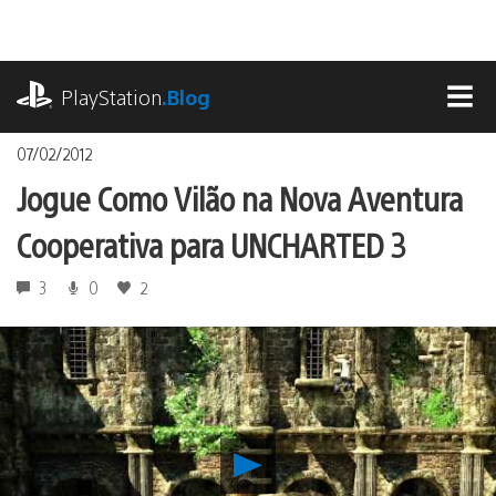
Ir
para
o
playstation.com
conteúdo
PlayStation
.Blog
MEN
07/02/2012
Jogue Como Vilão na Nova Aventura
Cooperativa para UNCHARTED 3
3
0
2
Reproduzir
Jogue