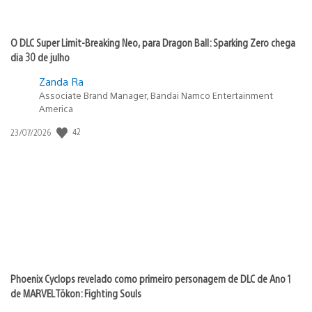
O DLC Super Limit-Breaking Neo, para Dragon Ball: Sparking Zero chega
dia 30 de julho
Zanda Ra
Associate Brand Manager, Bandai Namco Entertainment
America
42
Data
23/07/2026
de
publicação:
Phoenix Cyclops revelado como primeiro personagem de DLC de Ano 1
de MARVEL Tōkon: Fighting Souls