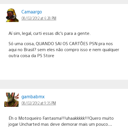
Camaargo
08/02/2012 at 6:28 PM
Aí sim, legal, curti essas dlc’s para a gente.
Só uma coisa, QUANDO SAI OS CARTÕES PSN pra nos
aqui no Brasil? sem eles não compro isso e nem qualquer
outra coisa da PS Store
gambabmx
08/02/2012 at 9:35 PM
Éh o Motoqueiro Fantasma!!!uhaakkkkk!!!Quero muito
jogar Uncharted mas deve demorar mais um pouco…