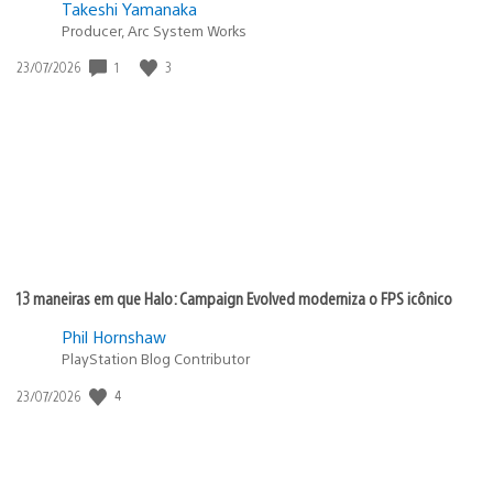
Takeshi Yamanaka
Producer, Arc System Works
1
3
Data
23/07/2026
de
publicação:
13 maneiras em que Halo: Campaign Evolved moderniza o FPS icônico
Phil Hornshaw
PlayStation Blog Contributor
4
Data
23/07/2026
de
publicação: