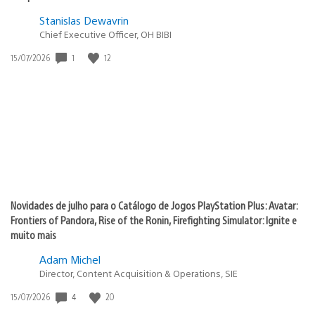
Stanislas Dewavrin
Chief Executive Officer, OH BIBI
1
12
Data
15/07/2026
de
publicação:
Novidades de julho para o Catálogo de Jogos PlayStation Plus: Avatar:
Frontiers of Pandora, Rise of the Ronin, Firefighting Simulator: Ignite e
muito mais
Adam Michel
Director, Content Acquisition & Operations, SIE
4
20
Data
15/07/2026
de