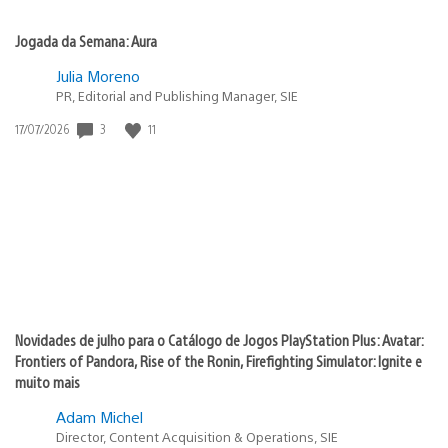
Jogada da Semana: Aura
Julia Moreno
PR, Editorial and Publishing Manager, SIE
3
11
Data
17/07/2026
de
publicação:
Novidades de julho para o Catálogo de Jogos PlayStation Plus: Avatar:
Frontiers of Pandora, Rise of the Ronin, Firefighting Simulator: Ignite e
muito mais
Adam Michel
Director, Content Acquisition & Operations, SIE