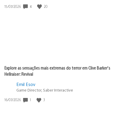
4
20
Data
15/07/2026
de
publicação:
Explore as sensações mais extremas do terror em Clive Barker’s
Hellraiser: Revival
Emil Esov
Game Director, Saber Interactive
1
3
Data
16/07/2026
de
publicação: