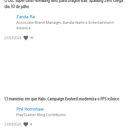
O DLC Super Limit-Breaking Neo, para Dragon Ball: Sparking Zero chega
dia 30 de julho
Zanda Ra
Associate Brand Manager, Bandai Namco Entertainment
America
42
Data
23/07/2026
de
publicação:
13 maneiras em que Halo: Campaign Evolved moderniza o FPS icônico
Phil Hornshaw
PlayStation Blog Contributor
4
Data
23/07/2026
de