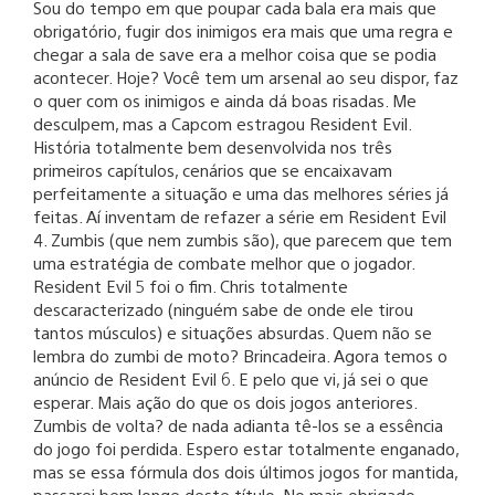
Sou do tempo em que poupar cada bala era mais que
obrigatório, fugir dos inimigos era mais que uma regra e
chegar a sala de save era a melhor coisa que se podia
acontecer. Hoje? Você tem um arsenal ao seu dispor, faz
o quer com os inimigos e ainda dá boas risadas. Me
desculpem, mas a Capcom estragou Resident Evil.
História totalmente bem desenvolvida nos três
primeiros capítulos, cenários que se encaixavam
perfeitamente a situação e uma das melhores séries já
feitas. Aí inventam de refazer a série em Resident Evil
4. Zumbis (que nem zumbis são), que parecem que tem
uma estratégia de combate melhor que o jogador.
Resident Evil 5 foi o fim. Chris totalmente
descaracterizado (ninguém sabe de onde ele tirou
tantos músculos) e situações absurdas. Quem não se
lembra do zumbi de moto? Brincadeira. Agora temos o
anúncio de Resident Evil 6. E pelo que vi, já sei o que
esperar. Mais ação do que os dois jogos anteriores.
Zumbis de volta? de nada adianta tê-los se a essência
do jogo foi perdida. Espero estar totalmente enganado,
mas se essa fórmula dos dois últimos jogos for mantida,
passarei bem longe deste título. No mais obrigado