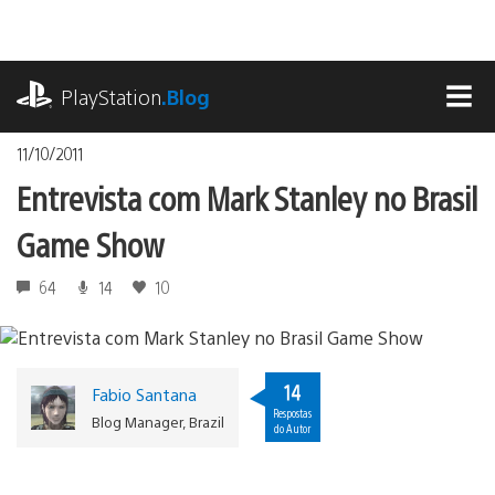
Ir
para
o
playstation.com
conteúdo
PlayStation
.Blog
MEN
11/10/2011
Entrevista com Mark Stanley no Brasil
Game Show
64
14
10
14
Fabio Santana
Respostas
Blog Manager, Brazil
do Autor