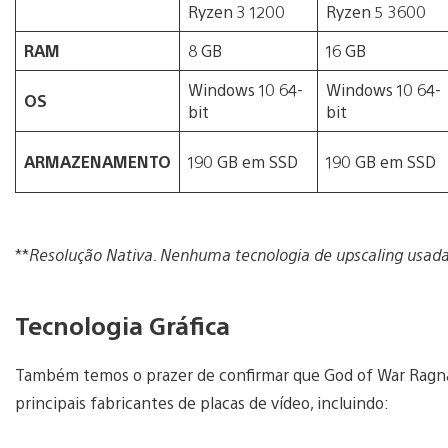
Ryzen 3 1200
Ryzen 5 3600
RAM
8 GB
16 GB
Windows 10 64-
Windows 10 64-
OS
bit
bit
ARMAZENAMENTO
190 GB em SSD
190 GB em SSD
**
Resolução Nativa. Nenhuma tecnologia de upscaling usad
Tecnologia Gráfica
Também temos o prazer de confirmar que God of War Ragna
principais fabricantes de placas de vídeo, incluindo: