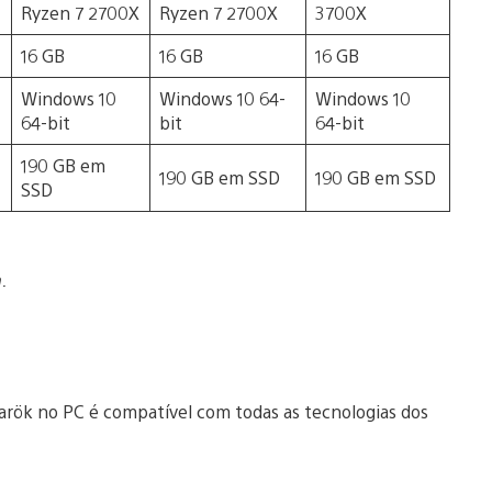
Ryzen 7 2700X
Ryzen 7 2700X
3700X
16 GB
16 GB
16 GB
Windows 10
Windows 10 64-
Windows 10
64-bit
bit
64-bit
190 GB em
190 GB em SSD
190 GB em SSD
SSD
a.
rök no PC é compatível com todas as tecnologias dos