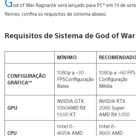
G
od of War Ragnarök será lançado para PC* em 19 de sete
Reinos, confira os requisitos de sistema abaixo.
Requisitos de Sistema de God of Wa
MÍNIMO
RECOMENDAD
1080p a ~30
1080p a ~60 FPS
CONFIGURAÇÃO
FPSConfiguração
Configuração
GRÁFICA**
Baixa
Média
NVIDIA GTX
NVIDIA RTX
GPU
1060AMD RX
2060 Super
5500 XT
AMD RX 5700
Intel i5-
Intel i5-
CPU
4670k AMD
8600 AMD