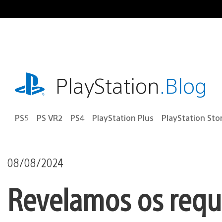
Ir
para
o
conteúdo
playstation.com
PlayStation
.Blog
PS5
PS VR2
PS4
PlayStation Plus
PlayStation Sto
08/08/2024
Revelamos os requi