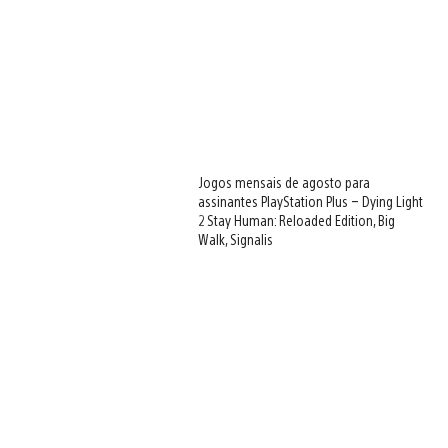
View
and
Jogos mensais de agosto para
download
assinantes PlayStation Plus – Dying Light
image
2 Stay Human: Reloaded Edition, Big
Walk, Signalis