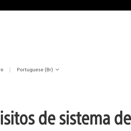
re
Portuguese (Br)
Selecione
Região
uma
atual:
região
sitos de sistema d