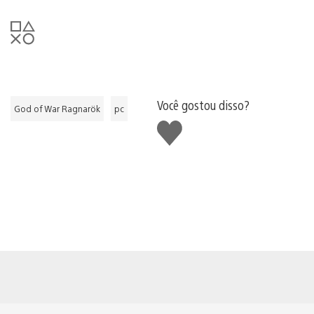
Você gostou disso?
God of War Ragnarök
pc
Curtir