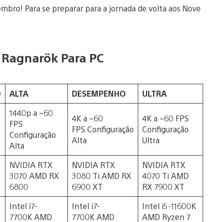
mbro! Para se preparar para a jornada de volta aos Nove
r Ragnarök Para PC
O
ALTA
DESEMPENHO
ULTRA
1440p a ~60
4K a ~60
4K a ~60 FPS
FPS
FPS Configuração
Configuração
Configuração
Alta
Ultra
Alta
NVIDIA RTX
NVIDIA RTX
NVIDIA RTX
3070 AMD RX
3080 Ti AMD RX
4070 Ti AMD
6800
6900 XT
RX 7900 XT
Intel i7-
Intel i7-
Intel i5-11600K
7700K AMD
7700K AMD
AMD Ryzen 7