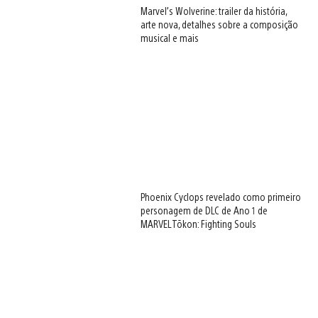
Marvel’s Wolverine: trailer da história,
arte nova, detalhes sobre a composição
musical e mais
Phoenix Cyclops revelado como primeiro
personagem de DLC de Ano 1 de
MARVEL Tōkon: Fighting Souls