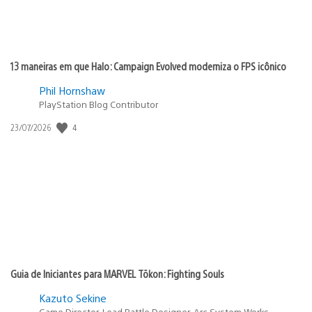
13 maneiras em que Halo: Campaign Evolved moderniza o FPS icônico
Phil Hornshaw
PlayStation Blog Contributor
Data
4
23/07/2026
de
publicação:
Guia de Iniciantes para MARVEL Tōkon: Fighting Souls
Kazuto Sekine
Game Director, Lead Battle Designer, Arc System Works