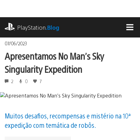
Ir
para
o
playstation.com
conteúdo
PlayStation
.Blog
MEN
07/06/2023
Apresentamos No Man’s Sky
Singularity Expedition
2
0
7
Muitos desafios, recompensas e mistério na 10ª
expedição com temática de robôs.