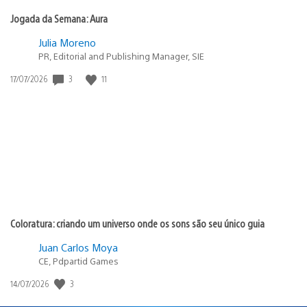
Jogada da Semana: Aura
Julia Moreno
PR, Editorial and Publishing Manager, SIE
Data
3
11
17/07/2026
de
publicação:
Coloratura: criando um universo onde os sons são seu único guia
Juan Carlos Moya
CE, Pdpartid Games
Data
3
14/07/2026
de