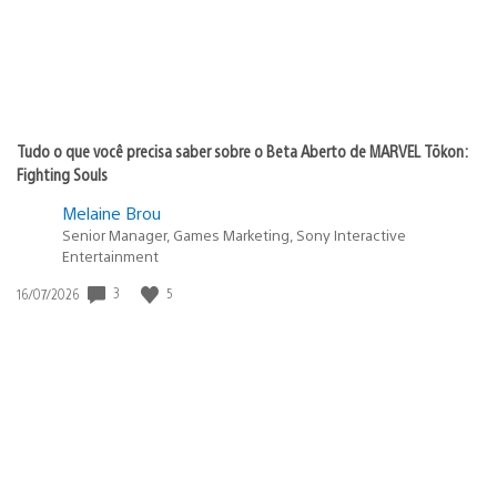
Tudo o que você precisa saber sobre o Beta Aberto de MARVEL Tōkon:
Fighting Souls
Melaine Brou
Senior Manager, Games Marketing, Sony Interactive
Entertainment
Data
3
5
16/07/2026
de
publicação: