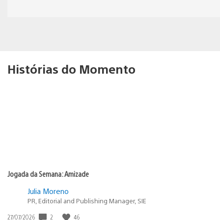
Histórias do Momento
Jogada da Semana: Amizade
Julia Moreno
PR, Editorial and Publishing Manager, SIE
Data
2
46
27/07/2026