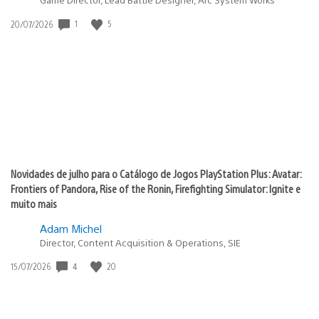
Data
1
5
20/07/2026
de
publicação:
Novidades de julho para o Catálogo de Jogos PlayStation Plus: Avatar:
Frontiers of Pandora, Rise of the Ronin, Firefighting Simulator: Ignite e
muito mais
Adam Michel
Director, Content Acquisition & Operations, SIE
Data
4
20
15/07/2026
de
publicação: