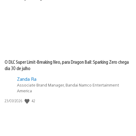
de
publicação:
O DLC Super Limit-Breaking Neo, para Dragon Ball: Sparking Zero chega
dia 30 de julho
Zanda Ra
Associate Brand Manager, Bandai Namco Entertainment
America
Data
42
23/07/2026
de
publicação: