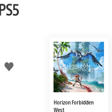
 PS5
Curtir
Horizon Forbidden
West