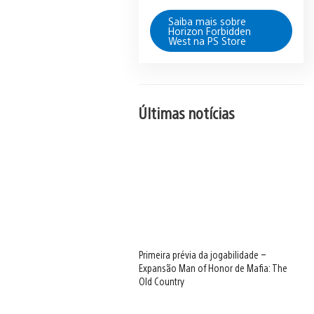
Saiba mais sobre
Horizon Forbidden
West na PS Store
Últimas notícias
Primeira prévia da jogabilidade –
Expansão Man of Honor de Mafia: The
Old Country