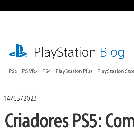
Ir
para
o
conteúdo
playstation.com
PlayStation
.Blog
PS5
PS VR2
PS4
PlayStation Plus
PlayStation Sto
14/03/2023
Criadores PS5: Co