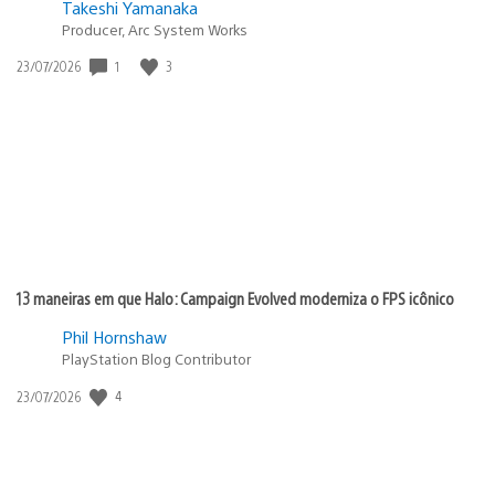
Takeshi Yamanaka
Producer, Arc System Works
Data
1
3
23/07/2026
de
publicação:
13 maneiras em que Halo: Campaign Evolved moderniza o FPS icônico
Phil Hornshaw
PlayStation Blog Contributor
Data
4
23/07/2026
de
publicação: