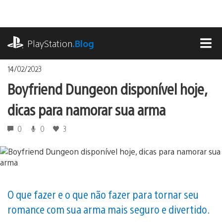
Ir
para
o
playstation.com
conteúdo
PlayStation
.Blog
MEN
14/02/2023
Boyfriend Dungeon disponível hoje,
dicas para namorar sua arma
0
0
3
O que fazer e o que não fazer para tornar seu
romance com sua arma mais seguro e divertido.