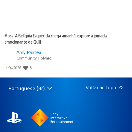
Moss: A Relíquia Esquecida chega amanhã: explore a jornada
emocionante de Quill
Amy Pantea
Community, Polyarc
Data
8
15/07/2026
de
publicação:
Voltar ao topo
Portuguese (Br)
Selecione
Região
uma
atual:
região
Sony
Interactive
Entertainment