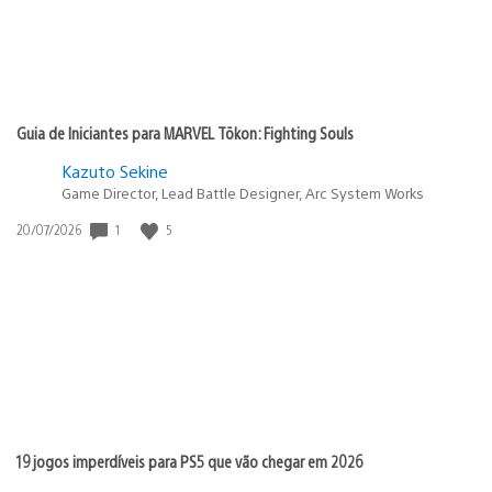
Guia de Iniciantes para MARVEL Tōkon: Fighting Souls
Kazuto Sekine
Game Director, Lead Battle Designer, Arc System Works
Data
1
5
20/07/2026
de
publicação:
19 jogos imperdíveis para PS5 que vão chegar em 2026