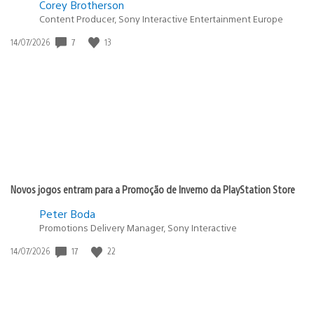
Corey Brotherson
Content Producer, Sony Interactive Entertainment Europe
Data
7
13
14/07/2026
de
publicação:
Novos jogos entram para a Promoção de Inverno da PlayStation Store
Peter Boda
Promotions Delivery Manager, Sony Interactive
Data
17
22
14/07/2026
de
publicação: