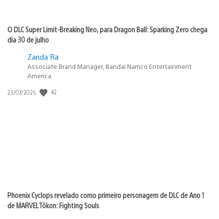
O DLC Super Limit-Breaking Neo, para Dragon Ball: Sparking Zero chega
dia 30 de julho
Zanda Ra
Associate Brand Manager, Bandai Namco Entertainment
America
Data
42
23/07/2026
de
publicação:
Phoenix Cyclops revelado como primeiro personagem de DLC de Ano 1
de MARVEL Tōkon: Fighting Souls