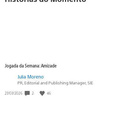
Jogada da Semana: Amizade
Julia Moreno
PR, Editorial and Publishing Manager, SIE
Data
2
46
27/07/2026
de
publicação: