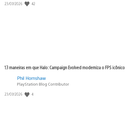
Data
42
23/07/2026
de
publicação:
13 maneiras em que Halo: Campaign Evolved moderniza o FPS icônico
Phil Hornshaw
PlayStation Blog Contributor
Data
4
23/07/2026
de
publicação: