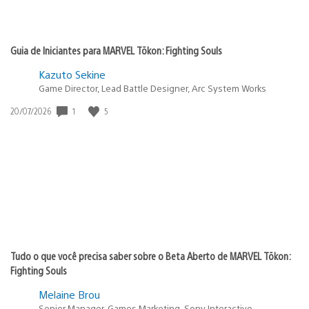
Guia de Iniciantes para MARVEL Tōkon: Fighting Souls
Kazuto Sekine
Game Director, Lead Battle Designer, Arc System Works
Data
1
5
20/07/2026
de
publicação:
Tudo o que você precisa saber sobre o Beta Aberto de MARVEL Tōkon:
Fighting Souls
Melaine Brou
Senior Manager, Games Marketing, Sony Interactive