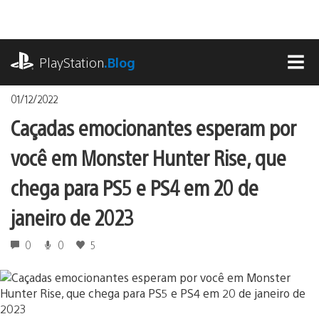
Ir
para
o
playstation.com
conteúdo
PlayStation
.Blog
MEN
01/12/2022
Caçadas emocionantes esperam por
você em Monster Hunter Rise, que
chega para PS5 e PS4 em 20 de
janeiro de 2023
0
0
5