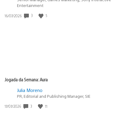
Entertainment
Data
3
5
16/07/2026
de
publicação:
Jogada da Semana: Aura
Julia Moreno
PR, Editorial and Publishing Manager, SIE
Data
3
11
17/07/2026
de
publicação: