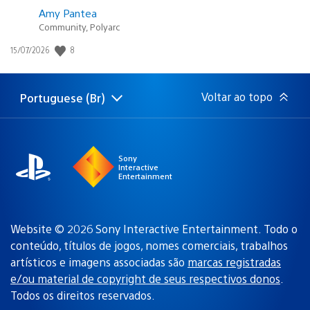
Amy Pantea
Community, Polyarc
Data
8
15/07/2026
de
publicação:
Voltar ao topo
Portuguese (Br)
Selecione
Região
uma
atual:
região
Sony
Interactive
Entertainment
Website © 2026 Sony Interactive Entertainment. Todo o
conteúdo, títulos de jogos, nomes comerciais, trabalhos
artísticos e imagens associadas são
marcas registradas
e/ou material de copyright de seus respectivos donos
.
Todos os direitos reservados.