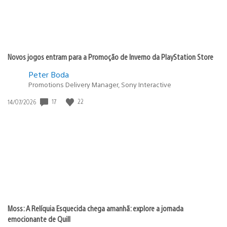
Novos jogos entram para a Promoção de Inverno da PlayStation Store
Peter Boda
Promotions Delivery Manager, Sony Interactive
Data
17
22
14/07/2026
de
publicação:
Moss: A Relíquia Esquecida chega amanhã: explore a jornada
emocionante de Quill