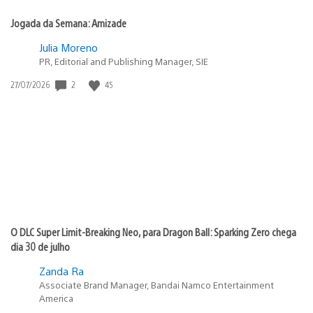
Jogada da Semana: Amizade
Julia Moreno
PR, Editorial and Publishing Manager, SIE
Data
2
45
27/07/2026
de
publicação:
O DLC Super Limit-Breaking Neo, para Dragon Ball: Sparking Zero chega
dia 30 de julho
Zanda Ra
Associate Brand Manager, Bandai Namco Entertainment
America