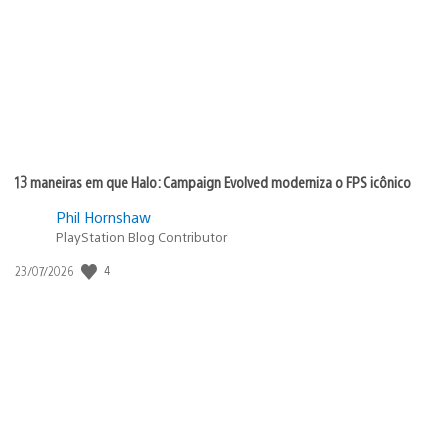
publicação:
13 maneiras em que Halo: Campaign Evolved moderniza o FPS icônico
Phil Hornshaw
PlayStation Blog Contributor
Data
4
23/07/2026
de
publicação: