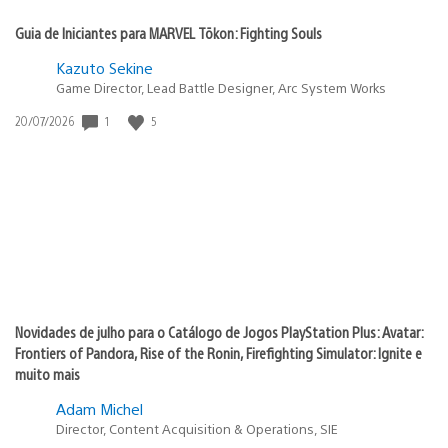
Guia de Iniciantes para MARVEL Tōkon: Fighting Souls
Kazuto Sekine
Game Director, Lead Battle Designer, Arc System Works
Data
1
5
20/07/2026
de
publicação:
Novidades de julho para o Catálogo de Jogos PlayStation Plus: Avatar:
Frontiers of Pandora, Rise of the Ronin, Firefighting Simulator: Ignite e
muito mais
Adam Michel
Director, Content Acquisition & Operations, SIE