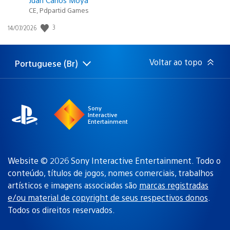
CE, Pdpartid Games
Data
3
14/07/2026
de
publicação:
Voltar ao topo
Portuguese (Br)
Selecione
Região
uma
atual:
região
Sony
Interactive
Entertainment
Website © 2026 Sony Interactive Entertainment. Todo o
conteúdo, títulos de jogos, nomes comerciais, trabalhos
artísticos e imagens associadas são
marcas registradas
e/ou material de copyright de seus respectivos donos
.
Todos os direitos reservados.