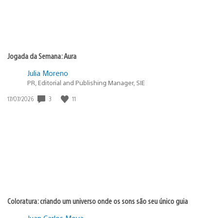
Jogada da Semana: Aura
Julia Moreno
PR, Editorial and Publishing Manager, SIE
Data
3
11
17/07/2026
de
publicação:
Coloratura: criando um universo onde os sons são seu único guia
Juan Carlos Moya