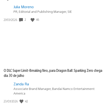
Julia Moreno
PR, Editorial and Publishing Manager, SIE
Data
2
46
27/07/2026
de
publicação:
O DLC Super Limit-Breaking Neo, para Dragon Ball: Sparking Zero chega
dia 30 de julho
Zanda Ra
Associate Brand Manager, Bandai Namco Entertainment
America
Data
42
23/07/2026
de