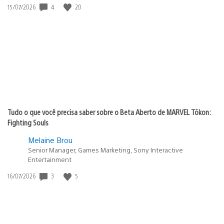
Data
4
20
15/07/2026
de
publicação:
Tudo o que você precisa saber sobre o Beta Aberto de MARVEL Tōkon:
Fighting Souls
Melaine Brou
Senior Manager, Games Marketing, Sony Interactive
Entertainment
Data
3
5
16/07/2026
de
publicação: