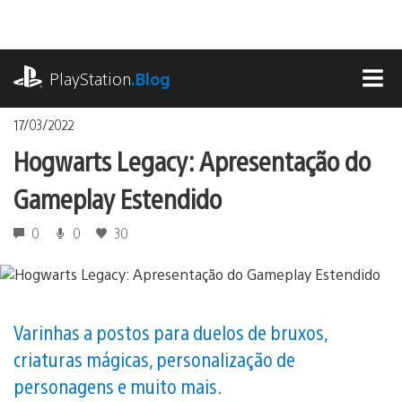
Ir
para
o
playstation.com
conteúdo
PlayStation
.Blog
MEN
17/03/2022
Hogwarts Legacy: Apresentação do
Gameplay Estendido
0
0
30
Varinhas a postos para duelos de bruxos,
criaturas mágicas, personalização de
personagens e muito mais.