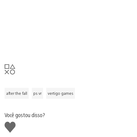
after the fall
ps vr
vertigo games
Você gostou disso?
Curtir