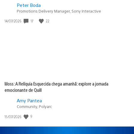
Peter Boda
Promotions Delivery Manager, Sony Interactive
Data
17
22
14/07/2026
de
publicação:
Moss: A Relíquia Esquecida chega amanhã: explore a jornada
emocionante de Quill
Amy Pantea
Community, Polyarc
Data
9
15/07/2026
de
publicação: