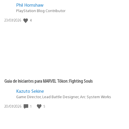
Phil Hornshaw
PlayStation Blog Contributor
Data
4
23/07/2026
de
publicação:
Guia de Iniciantes para MARVEL Tōkon: Fighting Souls
Kazuto Sekine
Game Director, Lead Battle Designer, Arc System Works
Data
1
5
20/07/2026
de
publicação: