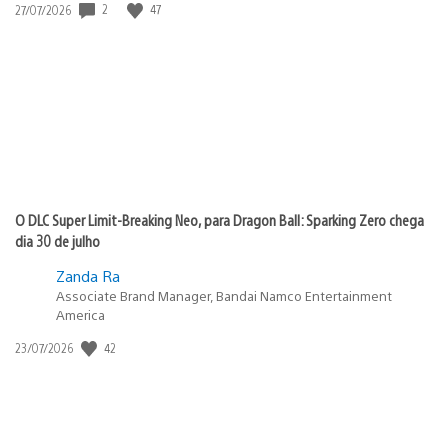
Data
2
47
27/07/2026
de
publicação:
O DLC Super Limit-Breaking Neo, para Dragon Ball: Sparking Zero chega
dia 30 de julho
Zanda Ra
Associate Brand Manager, Bandai Namco Entertainment
America
Data
42
23/07/2026
de
publicação: