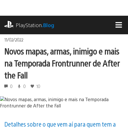
Ir
para
o
playstation.com
conteúdo
PlayStation
.Blog
MEN
11/02/2022
Novos mapas, armas, inimigo e mais
na Temporada Frontrunner de After
the Fall
0
0
10
Detalhes sobre o que vem aí para quem tem a