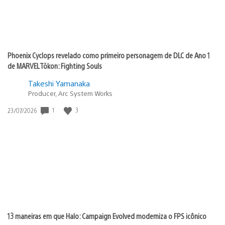
Phoenix Cyclops revelado como primeiro personagem de DLC de Ano 1
de MARVEL Tōkon: Fighting Souls
Takeshi Yamanaka
Producer, Arc System Works
Data
1
3
23/07/2026
de
publicação:
13 maneiras em que Halo: Campaign Evolved moderniza o FPS icônico