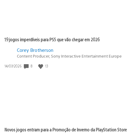
19 jogos imperdíveis para PS5 que vão chegar em 2026
Corey Brotherson
Content Producer, Sony Interactive Entertainment Europe
Data
8
13
14/07/2026
de
publicação:
Novos jogos entram para a Promoção de Inverno da PlayStation Store