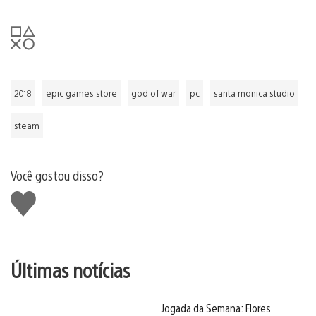
2018
epic games store
god of war
pc
santa monica studio
steam
Você gostou disso?
Curtir
Últimas notícias
Jogada da Semana: Flores