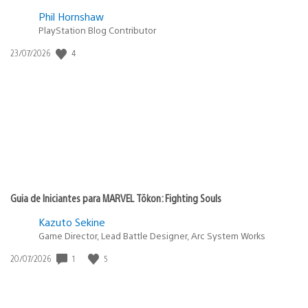
Phil Hornshaw
PlayStation Blog Contributor
Data
4
23/07/2026
de
publicação:
Guia de Iniciantes para MARVEL Tōkon: Fighting Souls
Kazuto Sekine
Game Director, Lead Battle Designer, Arc System Works
Data
1
5
20/07/2026
de
publicação: