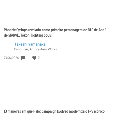
Phoenix Cyclops revelado como primeiro personagem de DLC de Ano 1
de MARVEL Tōkon: Fighting Souls
Takeshi Yamanaka
Producer, Arc System Works
Data
1
3
23/07/2026
de
publicação:
13 maneiras em que Halo: Campaign Evolved moderniza o FPS icônico