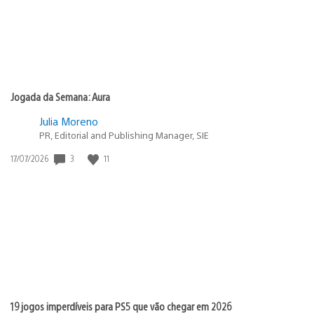
Jogada da Semana: Aura
Julia Moreno
PR, Editorial and Publishing Manager, SIE
Data
3
11
17/07/2026
de
publicação:
19 jogos imperdíveis para PS5 que vão chegar em 2026