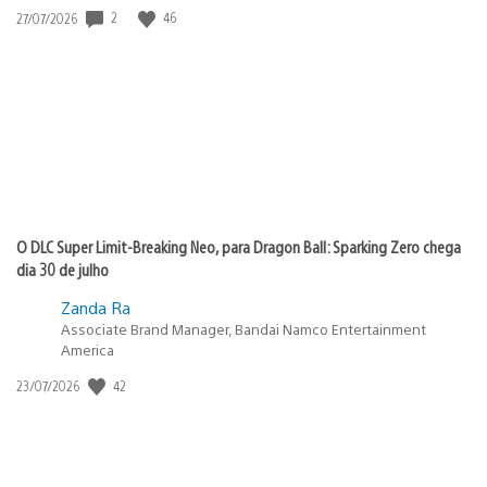
Data
2
46
27/07/2026
de
publicação:
O DLC Super Limit-Breaking Neo, para Dragon Ball: Sparking Zero chega
dia 30 de julho
Zanda Ra
Associate Brand Manager, Bandai Namco Entertainment
America
Data
42
23/07/2026
de
publicação: