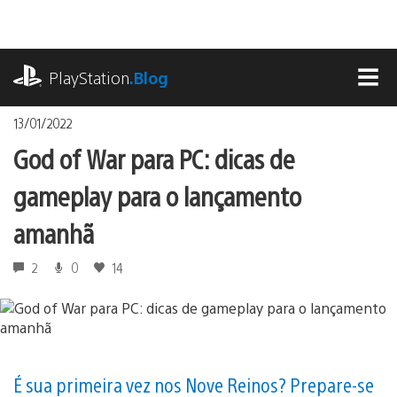
Ir
para
o
playstation.com
conteúdo
PlayStation
.Blog
MEN
13/01/2022
God of War para PC: dicas de
gameplay para o lançamento
amanhã
2
0
14
É sua primeira vez nos Nove Reinos? Prepare-se