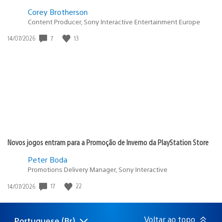
Corey Brotherson
Content Producer, Sony Interactive Entertainment Europe
Data
7
13
14/07/2026
de
publicação:
Novos jogos entram para a Promoção de Inverno da PlayStation Store
Peter Boda
Promotions Delivery Manager, Sony Interactive
Data
17
22
14/07/2026
de
publicação:
Voltar ao topo
Portuguese (Br)