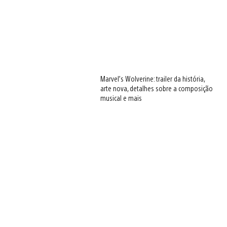
View
and
download
image
View
and
download
image
Marvel’s Wolverine: trailer da história,
arte nova, detalhes sobre a composição
View
musical e mais
and
download
image
View
and
download
image
View
and
download
image