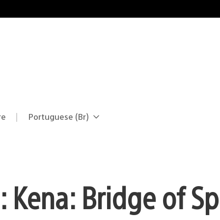
re
Portuguese (Br)
Selecione
Região
uma
atual:
região
Kena: Bridge of Spi