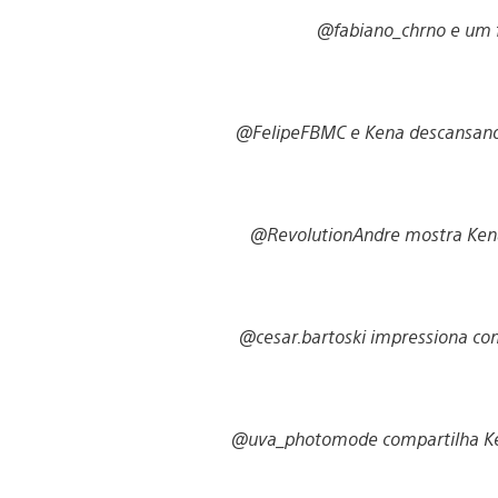
@fabiano_chrno e um f
@FelipeFBMC e Kena descansando
@RevolutionAndre mostra Ken
@cesar.bartoski impressiona co
@uva_photomode compartilha K