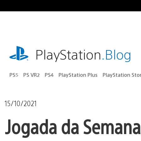
Ir
para
o
conteúdo
playstation.com
PlayStation
.Blog
PS5
PS VR2
PS4
PlayStation Plus
PlayStation Sto
15/10/2021
Jogada da Semana: 