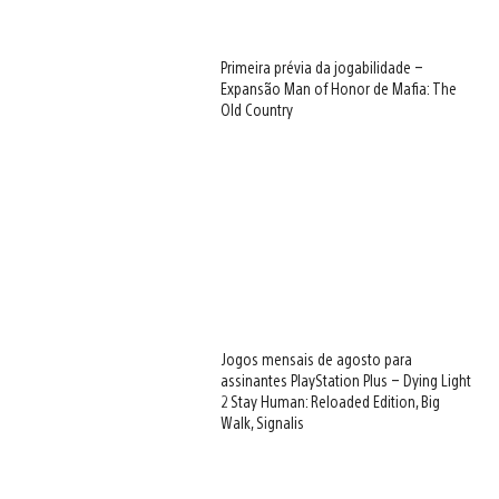
Primeira prévia da jogabilidade –
View
Expansão Man of Honor de Mafia: The
and
Old Country
download
image
View
and
download
image
View
and
download
image
Jogos mensais de agosto para
assinantes PlayStation Plus – Dying Light
View
2 Stay Human: Reloaded Edition, Big
and
Walk, Signalis
download
image