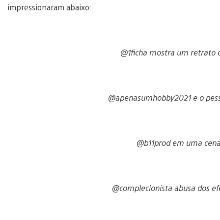
impressionaram abaixo:
@1ficha mostra um retrato 
@apenasumhobby2021 e o pess
@b11prod em uma cena
@complecionista abusa dos efe