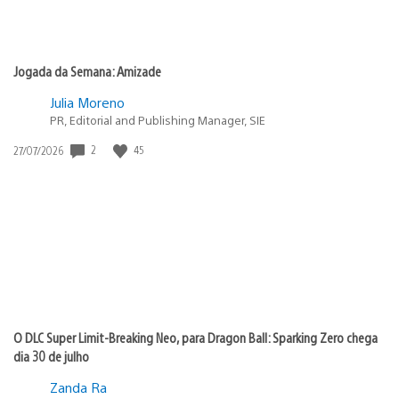
Jogada da Semana: Amizade
Julia Moreno
PR, Editorial and Publishing Manager, SIE
Data
2
45
27/07/2026
de
publicação:
O DLC Super Limit-Breaking Neo, para Dragon Ball: Sparking Zero chega
dia 30 de julho
Zanda Ra