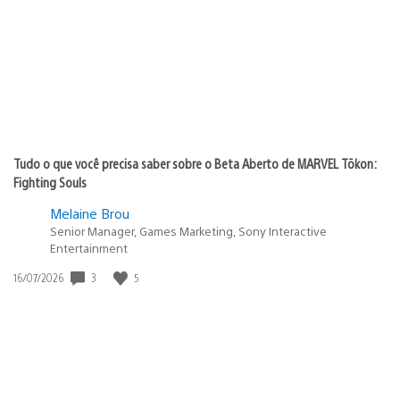
publicação:
Tudo o que você precisa saber sobre o Beta Aberto de MARVEL Tōkon:
Fighting Souls
Melaine Brou
Senior Manager, Games Marketing, Sony Interactive
Entertainment
Data
3
5
16/07/2026
de
publicação: