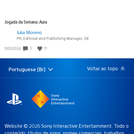
Jogada da Semana: Aura
Julia Moreno
PR, Editorial and Publishing Manager, SIE
Data
3
11
17/07/2026
de
publicação:
Voltar ao topo
Portuguese (Br)
Selecione
Região
uma
atual:
região
Sony
Interactive
Entertainment
Website © 2026 Sony Interactive Entertainment. Todo o
conteúdo, títulos de jogos, nomes comerciais, trabalhos