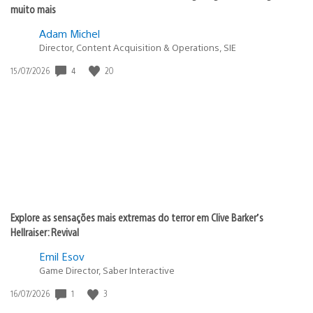
muito mais
Adam Michel
Director, Content Acquisition & Operations, SIE
Data
4
20
15/07/2026
de
publicação:
Explore as sensações mais extremas do terror em Clive Barker’s
Hellraiser: Revival
Emil Esov
Game Director, Saber Interactive
Data
1
3
16/07/2026
de