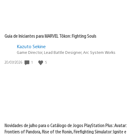
Guia de Iniciantes para MARVEL Tōkon: Fighting Souls
Kazuto Sekine
Game Director, Lead Battle Designer, Arc System Works
Data
1
5
20/07/2026
de
publicação:
Novidades de julho para o Catálogo de Jogos PlayStation Plus: Avatar:
Frontiers of Pandora, Rise of the Ronin, Firefighting Simulator: Ignite e