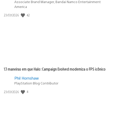
Associate Brand Manager, Bandai Namco Entertainment
America
Data
42
23/07/2026
de
publicação:
13 maneiras em que Halo: Campaign Evolved moderniza o FPS icônico
Phil Hornshaw
PlayStation Blog Contributor
Data
4
23/07/2026
de
publicação: