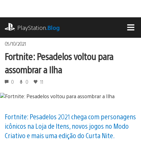
Ir
para
o
playstation.com
conteúdo
PlayStation
.Blog
MEN
05/10/2021
Fortnite: Pesadelos voltou para
assombrar a Ilha
0
0
11
Fortnite: Pesadelos 2021 chega com personagens
icônicos na Loja de Itens, novos jogos no Modo
Criativo e mais uma edição do Curta Nite.