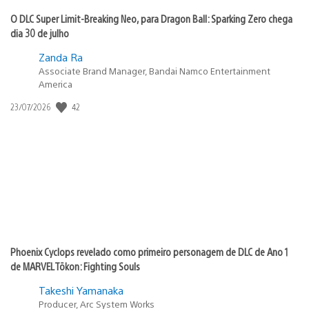
O DLC Super Limit-Breaking Neo, para Dragon Ball: Sparking Zero chega
dia 30 de julho
Zanda Ra
Associate Brand Manager, Bandai Namco Entertainment
America
Data
42
23/07/2026
de
publicação:
Phoenix Cyclops revelado como primeiro personagem de DLC de Ano 1
de MARVEL Tōkon: Fighting Souls
Takeshi Yamanaka
Producer, Arc System Works