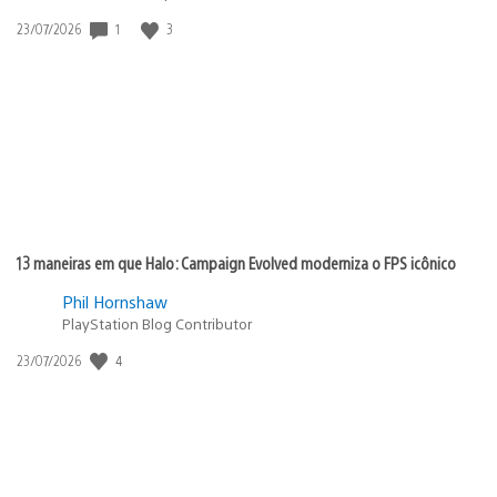
Data
1
3
23/07/2026
de
publicação:
13 maneiras em que Halo: Campaign Evolved moderniza o FPS icônico
Phil Hornshaw
PlayStation Blog Contributor
Data
4
23/07/2026
de
publicação: