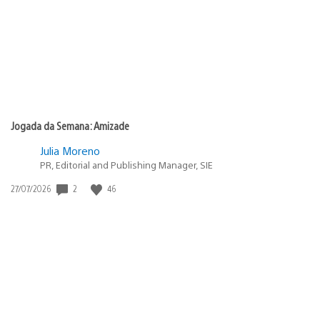
Jogada da Semana: Amizade
Julia Moreno
PR, Editorial and Publishing Manager, SIE
Data
2
46
27/07/2026
de
publicação: