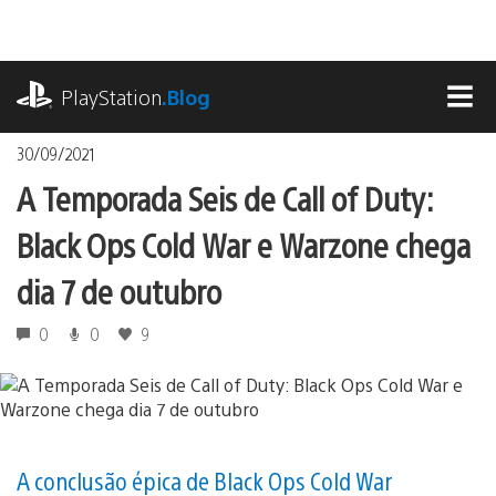
Ir
para
o
playstation.com
conteúdo
PlayStation
.Blog
MEN
30/09/2021
A Temporada Seis de Call of Duty:
Black Ops Cold War e Warzone chega
dia 7 de outubro
0
0
9
A conclusão épica de Black Ops Cold War