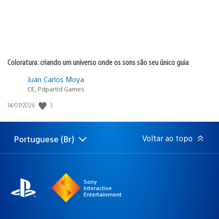
Coloratura: criando um universo onde os sons são seu único guia
Juan Carlos Moya
CE, Pdpartid Games
Data
3
14/07/2026
de
publicação:
Voltar ao topo
Portuguese (Br)
Selecione
Região
uma
atual:
região
Sony
Interactive
Entertainment