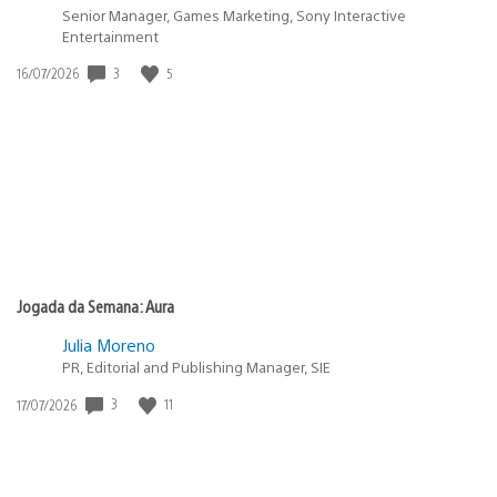
Senior Manager, Games Marketing, Sony Interactive
Entertainment
Data
3
5
16/07/2026
de
publicação:
Jogada da Semana: Aura
Julia Moreno
PR, Editorial and Publishing Manager, SIE
Data
3
11
17/07/2026
de
publicação: