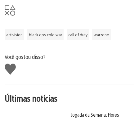
activision
black ops cold war
call of duty
warzone
Você gostou disso?
Curtir
Últimas notícias
Jogada da Semana: Flores