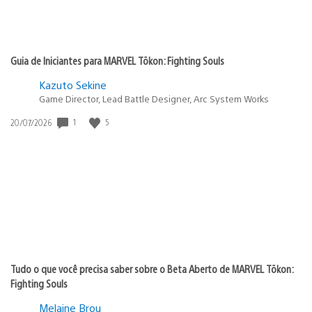
Guia de Iniciantes para MARVEL Tōkon: Fighting Souls
Kazuto Sekine
Game Director, Lead Battle Designer, Arc System Works
Data
1
5
20/07/2026
de
publicação:
Tudo o que você precisa saber sobre o Beta Aberto de MARVEL Tōkon:
Fighting Souls
Melaine Brou