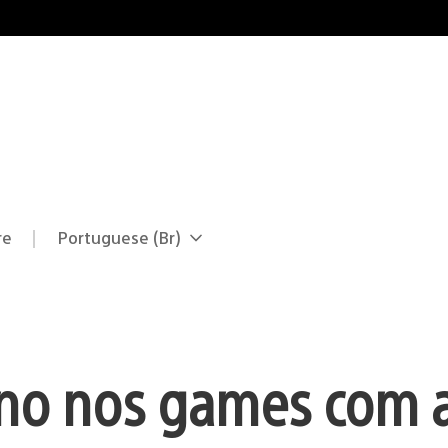
re
Portuguese (Br)
Selecione
Região
uma
atual:
região
no nos games com 