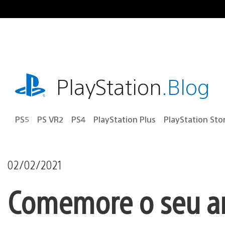
Ir
para
o
conteúdo
playstation.com
PlayStation
.Blog
PS5
PS VR2
PS4
PlayStation Plus
PlayStation Sto
02/02/2021
Comemore o seu a