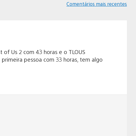
Navegação
Comentários mais recentes
de
comentários
t of Us 2 com 43 horas e o TLOUS
primeira pessoa com 33 horas, tem algo