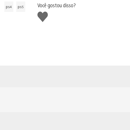
Você gostou disso?
ps4
ps5
Curtir