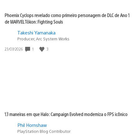
Phoenix Cyclops revelado como primeiro personagem de DLC de Ano 1
de MARVEL Tōkon: Fighting Souls
Takeshi Yamanaka
Producer, Arc System Works
Data
1
3
23/07/2026
de
publicação:
13 maneiras em que Halo: Campaign Evolved moderniza o FPS icônico
Phil Hornshaw
PlayStation Blog Contributor