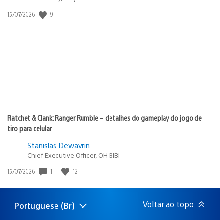
Data
9
15/07/2026
de
publicação:
Ratchet & Clank: Ranger Rumble – detalhes do gameplay do jogo de
tiro para celular
Stanislas Dewavrin
Chief Executive Officer, OH BIBI
Data
1
12
15/07/2026
de
publicação:
Voltar ao topo
Portuguese (Br)
Selecione
Região
uma
atual: