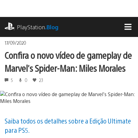
Ir
para
o
playstation.com
conteúdo
PlayStation
.Blog
MEN
17/09/2020
Confira o novo vídeo de gameplay de
Marvel’s Spider-Man: Miles Morales
5
0
23
Saiba todos os detalhes sobre a Edição Ultimate
para PS5.