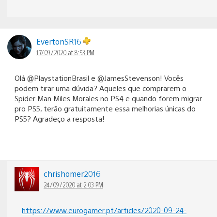
EvertonSR16
17/09/2020 at 8:53 PM
Olá @PlaystationBrasil e @JamesStevenson! Vocês
podem tirar uma dúvida? Aqueles que comprarem o
Spider Man Miles Morales no PS4 e quando forem migrar
pro PS5, terão gratuitamente essa melhorias únicas do
PS5? Agradeço a resposta!
chrishomer2016
24/09/2020 at 2:03 PM
https://www.eurogamer.pt/articles/2020-09-24-