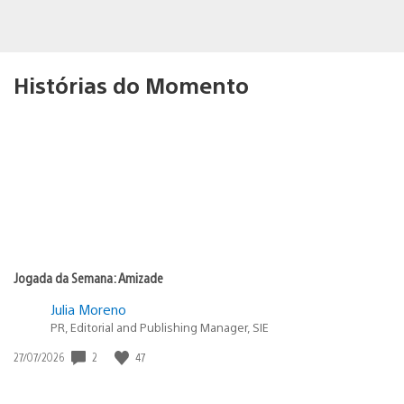
Histórias do Momento
Jogada da Semana: Amizade
Julia Moreno
PR, Editorial and Publishing Manager, SIE
Data
2
47
27/07/2026
de
publicação: