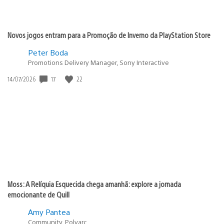
Novos jogos entram para a Promoção de Inverno da PlayStation Store
Peter Boda
Promotions Delivery Manager, Sony Interactive
Data
17
22
14/07/2026
de
publicação:
Moss: A Relíquia Esquecida chega amanhã: explore a jornada
emocionante de Quill
Amy Pantea
Community, Polyarc