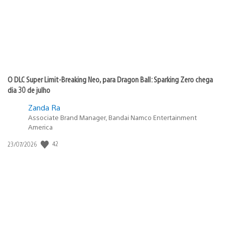
O DLC Super Limit-Breaking Neo, para Dragon Ball: Sparking Zero chega
dia 30 de julho
Zanda Ra
Associate Brand Manager, Bandai Namco Entertainment
America
Data
42
23/07/2026
de
publicação: