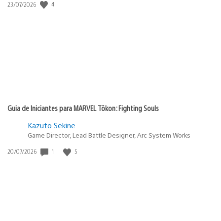
Data
4
23/07/2026
de
publicação:
Guia de Iniciantes para MARVEL Tōkon: Fighting Souls
Kazuto Sekine
Game Director, Lead Battle Designer, Arc System Works
Data
1
5
20/07/2026
de
publicação: