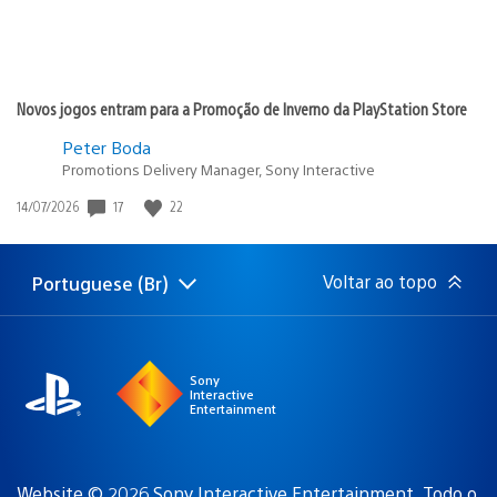
Novos jogos entram para a Promoção de Inverno da PlayStation Store
Peter Boda
Promotions Delivery Manager, Sony Interactive
Data
17
22
14/07/2026
de
publicação:
Voltar ao topo
Portuguese (Br)
Selecione
Região
uma
atual:
região
Sony
Interactive
Entertainment
Website © 2026 Sony Interactive Entertainment. Todo o