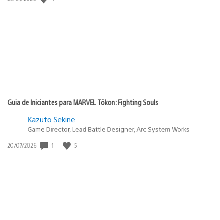
de
publicação:
Guia de Iniciantes para MARVEL Tōkon: Fighting Souls
Kazuto Sekine
Game Director, Lead Battle Designer, Arc System Works
Data
1
5
20/07/2026
de
publicação: