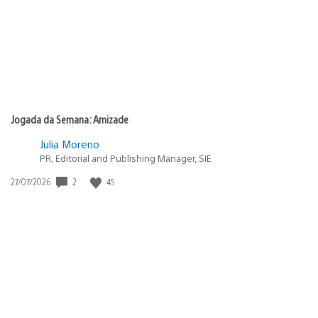
Jogada da Semana: Amizade
Julia Moreno
PR, Editorial and Publishing Manager, SIE
Data
2
45
27/07/2026
de
publicação: