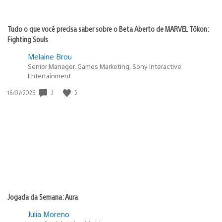
Tudo o que você precisa saber sobre o Beta Aberto de MARVEL Tōkon:
Fighting Souls
Melaine Brou
Senior Manager, Games Marketing, Sony Interactive
Entertainment
Data
3
5
16/07/2026
de
publicação:
Jogada da Semana: Aura
Julia Moreno