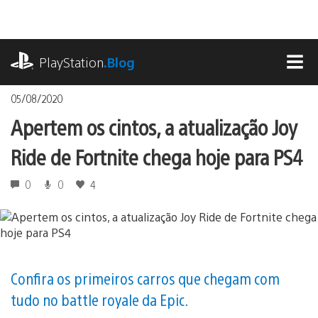
Ir
para
o
playstation.com
conteúdo
PlayStation
.Blog
MEN
05/08/2020
Apertem os cintos, a atualização Joy
Ride de Fortnite chega hoje para PS4
0
0
4
Confira os primeiros carros que chegam com
tudo no battle royale da Epic.