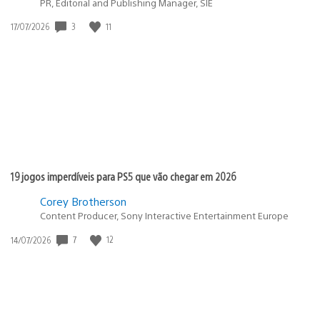
PR, Editorial and Publishing Manager, SIE
Data
3
11
17/07/2026
de
publicação:
19 jogos imperdíveis para PS5 que vão chegar em 2026
Corey Brotherson
Content Producer, Sony Interactive Entertainment Europe
Data
7
12
14/07/2026
de
publicação: