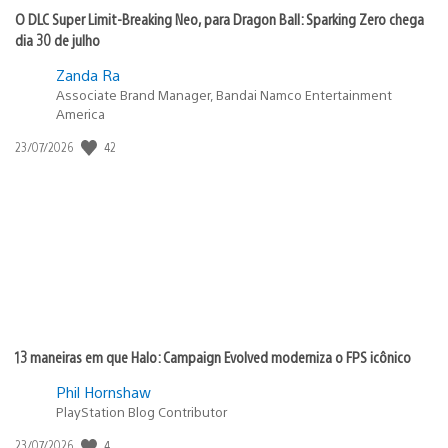
O DLC Super Limit-Breaking Neo, para Dragon Ball: Sparking Zero chega
dia 30 de julho
Zanda Ra
Associate Brand Manager, Bandai Namco Entertainment
America
Data
42
23/07/2026
de
publicação:
13 maneiras em que Halo: Campaign Evolved moderniza o FPS icônico
Phil Hornshaw
PlayStation Blog Contributor
Data
4
23/07/2026