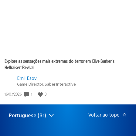
de
publicação:
Explore as sensações mais extremas do terror em Clive Barker’s
Hellraiser: Revival
Emil Esov
Game Director, Saber Interactive
Data
1
3
16/07/2026
de
publicação:
Voltar ao topo
Portuguese (Br)
Selecione
Região
uma
atual:
região