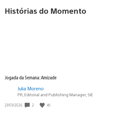
Histórias do Momento
Jogada da Semana: Amizade
Julia Moreno
PR, Editorial and Publishing Manager, SIE
Data
2
45
27/07/2026
de
publicação: