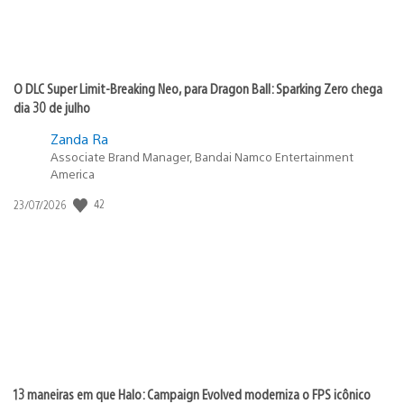
O DLC Super Limit-Breaking Neo, para Dragon Ball: Sparking Zero chega
dia 30 de julho
Zanda Ra
Associate Brand Manager, Bandai Namco Entertainment
America
Data
42
23/07/2026
de
publicação:
13 maneiras em que Halo: Campaign Evolved moderniza o FPS icônico