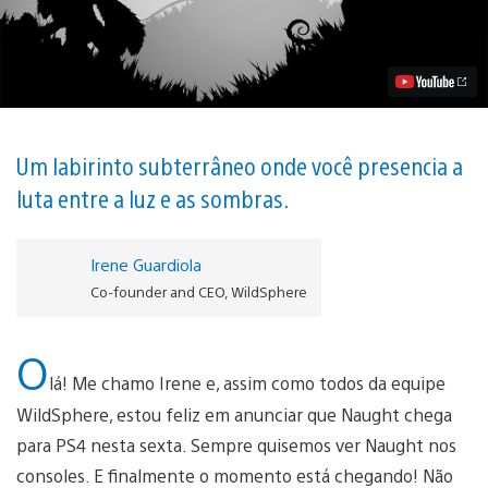
um
desafio
à
gravidade
que
chega
para
PS4
em
Um labirinto subterrâneo onde você presencia a
31
luta entre a luz e as sombras.
de
julho
Vídeo
Irene Guardiola
Co-founder and CEO, WildSphere
O
lá! Me chamo Irene e, assim como todos da equipe
WildSphere, estou feliz em anunciar que Naught chega
para PS4 nesta sexta. Sempre quisemos ver Naught nos
consoles. E finalmente o momento está chegando! Não