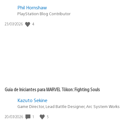
Phil Hornshaw
PlayStation Blog Contributor
Data
4
23/07/2026
de
publicação:
Guia de Iniciantes para MARVEL Tōkon: Fighting Souls
Kazuto Sekine
Game Director, Lead Battle Designer, Arc System Works
Data
1
5
20/07/2026
de
publicação: