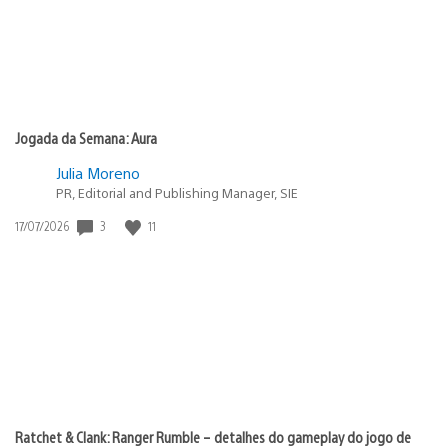
Jogada da Semana: Aura
Julia Moreno
PR, Editorial and Publishing Manager, SIE
Data
3
11
17/07/2026
de
publicação:
Ratchet & Clank: Ranger Rumble – detalhes do gameplay do jogo de