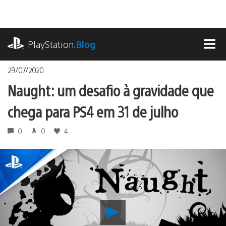
Ir
para
o
playstation.com
conteúdo
PlayStation
.Blog
MEN
29/07/2020
Naught: um desafio à gravidade que
chega para PS4 em 31 de julho
0
0
4
Reproduzir
Naught: