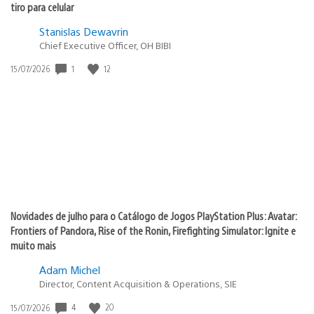
tiro para celular
Stanislas Dewavrin
Chief Executive Officer, OH BIBI
Data
1
12
15/07/2026
de
publicação:
Novidades de julho para o Catálogo de Jogos PlayStation Plus: Avatar:
Frontiers of Pandora, Rise of the Ronin, Firefighting Simulator: Ignite e
muito mais
Adam Michel
Director, Content Acquisition & Operations, SIE
Data
4
20
15/07/2026