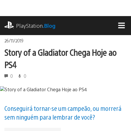
Ir
para
o
playstation.com
conteúdo
PlayStation
.Blog
MEN
26/11/2019
Story of a Gladiator Chega Hoje ao
PS4
0
0
Conseguirá tornar-se um campeão, ou morrerá
sem ninguém para lembrar de você?