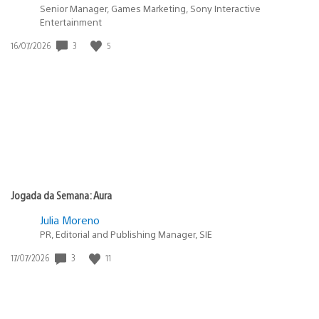
Senior Manager, Games Marketing, Sony Interactive
Entertainment
3
5
Data
16/07/2026
de
publicação:
Jogada da Semana: Aura
Julia Moreno
PR, Editorial and Publishing Manager, SIE
3
11
Data
17/07/2026
de
publicação: