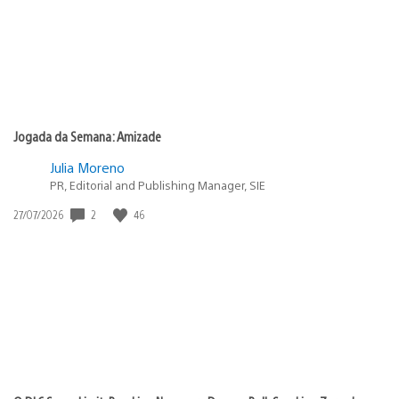
Jogada da Semana: Amizade
Julia Moreno
PR, Editorial and Publishing Manager, SIE
2
46
Data
27/07/2026
de
publicação: