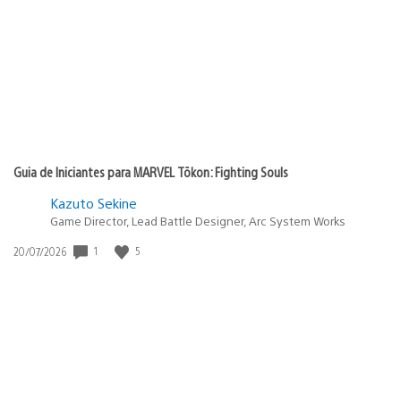
publicação:
Guia de Iniciantes para MARVEL Tōkon: Fighting Souls
Kazuto Sekine
Game Director, Lead Battle Designer, Arc System Works
1
5
Data
20/07/2026
de
publicação: