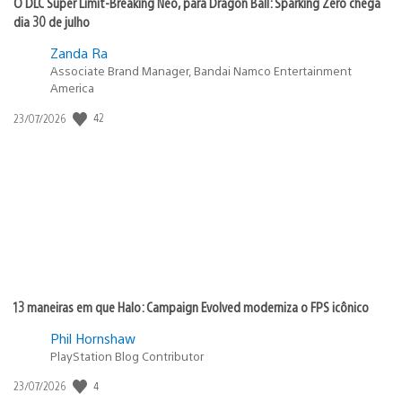
O DLC Super Limit-Breaking Neo, para Dragon Ball: Sparking Zero chega
dia 30 de julho
Zanda Ra
Associate Brand Manager, Bandai Namco Entertainment
America
42
Data
23/07/2026
de
publicação:
13 maneiras em que Halo: Campaign Evolved moderniza o FPS icônico
Phil Hornshaw
PlayStation Blog Contributor
4
Data
23/07/2026
de