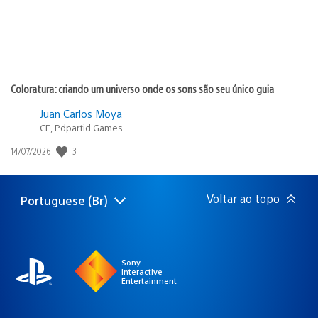
Coloratura: criando um universo onde os sons são seu único guia
Juan Carlos Moya
CE, Pdpartid Games
3
Data
14/07/2026
de
publicação:
Voltar ao topo
Portuguese (Br)
Selecione
Região
uma
atual:
região
Sony
Interactive
Entertainment