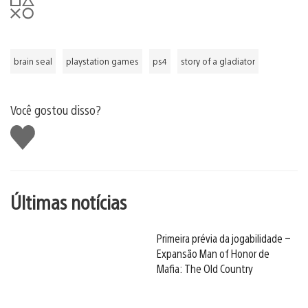
brain seal
playstation games
ps4
story of a gladiator
Você gostou disso?
Curtir
Últimas notícias
Primeira prévia da jogabilidade –
Expansão Man of Honor de
Mafia: The Old Country