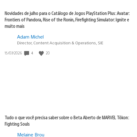
Novidades de julho para o Catálogo de Jogos PlayStation Plus: Avatar:
Frontiers of Pandora, Rise of the Ronin, Firefighting Simulator: Ignite e
muito mais
Adam Michel
Director, Content Acquisition & Operations, SIE
4
20
Data
15/07/2026
de
publicação:
Tudo o que você precisa saber sobre o Beta Aberto de MARVEL Tōkon:
Fighting Souls
Melaine Brou